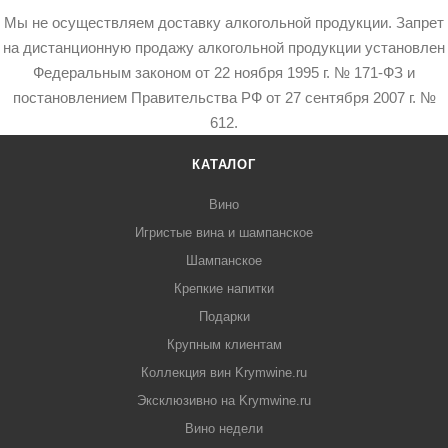
Мы не осуществляем доставку алкогольной продукции. Запрет
на дистанционную продажу алкогольной продукции установлен
Федеральным законом от 22 ноября 1995 г. № 171-ФЗ и
постановлением Правительства РФ от 27 сентября 2007 г. №
612.
КАТАЛОГ
Вино
Игристые вина и шампанское
Шампанское
Крепкие напитки
Подарки
Крупным клиентам
Коллекция вин Krymwine.ru
Эксклюзивно на Krymwine.ru
Вино недели