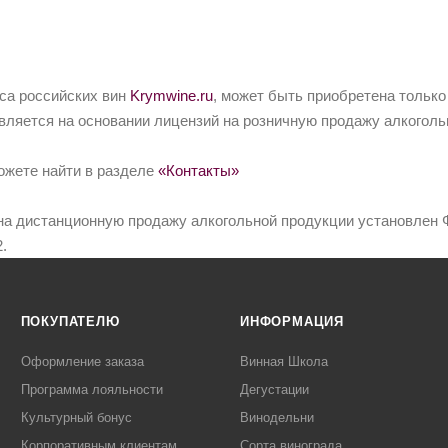
йса российских вин
Krymwine.ru
, может быть приобретена только
вляется на основании лицензий на розничную продажу алкоголь
ожете найти в разделе
«Контакты»
на дистанционную продажу алкогольной продукции установлен Ф
.
ПОКУПАТЕЛЮ
ИНФОРМАЦИЯ
Оформление заказа
Винная Школа
Программа лояльности
Дегустации
Культурный бонус
Винодельни
Корпоративным клиентам
Сорта винограда