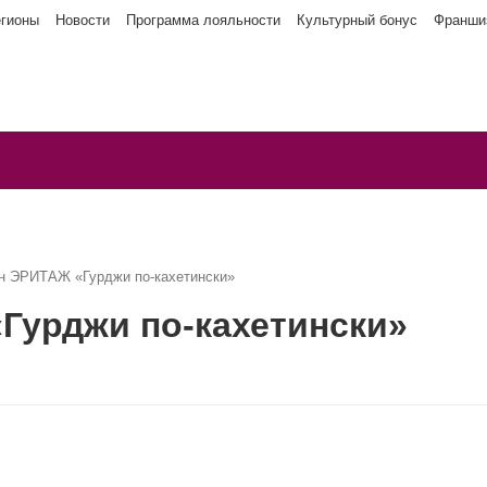
егионы
Новости
Программа лояльности
Культурный бонус
Франши
н ЭРИТАЖ «Гурджи по-кахетински»
Гурджи по-кахетински»