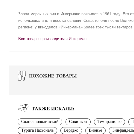
Завод марочных вин в Инкермане появился в 1961 году. Его о
использовали для восстановления Севастополя после Великой
регионе: у виноделов «Инкермана» более трех тысяч гектаров
Все товары производителя Инкерман
ПОХОЖИЕ ТОВАРЫ
ТАКЖЕ ИСКАЛИ:
Солнечнодолинский
Совиньон
Темпранильо
Т
Турига Насьональ
Вердехо
Вионье
Зинфандель