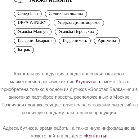
ТАКЖЕ ИСКАЛИ:
Собер Баш
Солнечная долина
UPPA WINERY
Усадьба Дивноморское
Усадьба Мангуп
Усадьба Перовских
Валерий Захарьин
Ведерниковъ
Арпачина
Батрак
Алкогольная продукция, представленная в каталоге
маркетплейса российских вин
Krymwine.ru
, может быть
приобретена только в одном из бутиков «Золотая Балка» или в
винотеках партнёров проекта, расположенных в Москве.
Розничная продажа осуществляется на основании лицензий на
розничную продажу алкогольной продукции.
Адреса бутиков, время работы, а также иную информацию вы
можете найти в разделе
«Контакты»