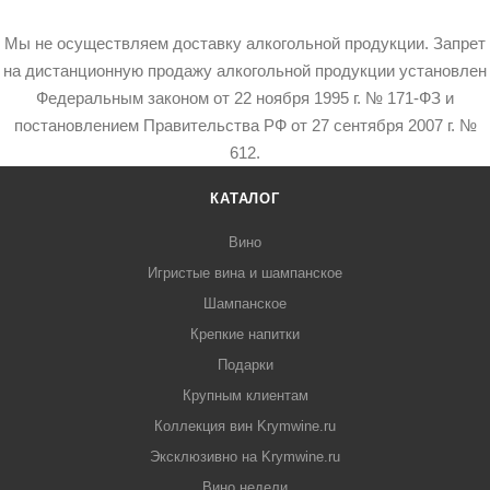
Мы не осуществляем доставку алкогольной продукции. Запрет
на дистанционную продажу алкогольной продукции установлен
Федеральным законом от 22 ноября 1995 г. № 171-ФЗ и
постановлением Правительства РФ от 27 сентября 2007 г. №
612.
КАТАЛОГ
Вино
Игристые вина и шампанское
Шампанское
Крепкие напитки
Подарки
Крупным клиентам
Коллекция вин Krymwine.ru
Эксклюзивно на Krymwine.ru
Вино недели