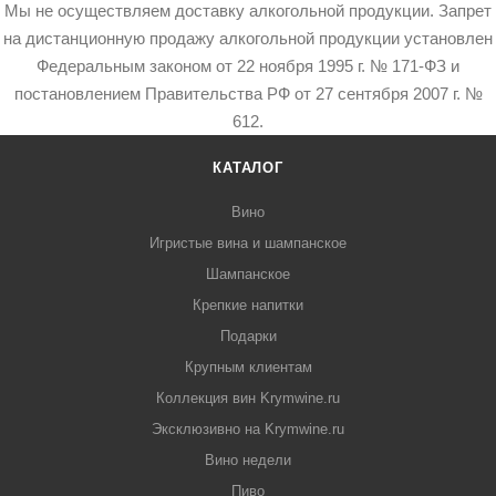
Мы не осуществляем доставку алкогольной продукции. Запрет
на дистанционную продажу алкогольной продукции установлен
Федеральным законом от 22 ноября 1995 г. № 171-ФЗ и
постановлением Правительства РФ от 27 сентября 2007 г. №
612.
КАТАЛОГ
Вино
Игристые вина и шампанское
Шампанское
Крепкие напитки
Подарки
Крупным клиентам
Коллекция вин Krymwine.ru
Эксклюзивно на Krymwine.ru
Вино недели
Пиво