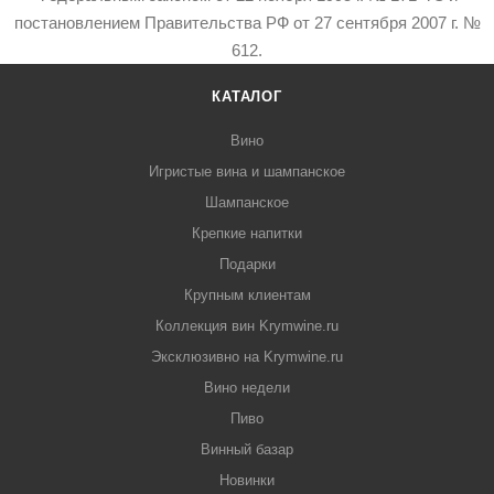
постановлением Правительства РФ от 27 сентября 2007 г. №
612.
КАТАЛОГ
Вино
Игристые вина и шампанское
Шампанское
Крепкие напитки
Подарки
Крупным клиентам
Коллекция вин Krymwine.ru
Эксклюзивно на Krymwine.ru
Вино недели
Пиво
Винный базар
Новинки