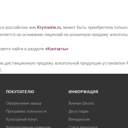
йса российских вин
Krymwine.ru
, может быть приобретена только
вляется на основании лицензий на розничную продажу алкоголь
ожете найти в разделе
«Контакты»
на дистанционную продажу алкогольной продукции установлен Ф
.
ПОКУПАТЕЛЮ
ИНФОРМАЦИЯ
Оформление заказа
Винная Школа
Программа лояльности
Дегустации
Культурный бонус
Винодельни
Корпоративным клиентам
Сорта винограда