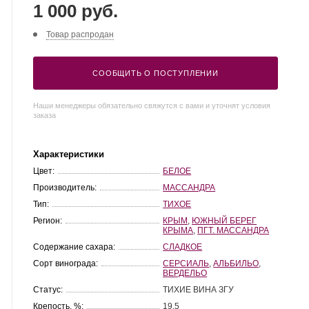
1 000 руб.
Товар распродан
СООБЩИТЬ О ПОСТУПЛЕНИИ
Наши менеджеры обязательно свяжутся с вами и уточнят условия
заказа
Характеристики
Цвет:
БЕЛОЕ
Производитель:
МАССАНДРА
Тип:
ТИХОЕ
Регион:
КРЫМ
,
ЮЖНЫЙ БЕРЕГ
КРЫМА
,
ПГТ. МАССАНДРА
Содержание сахара:
СЛАДКОЕ
Сорт винограда:
СЕРСИАЛЬ
,
АЛЬБИЛЬО
,
ВЕРДЕЛЬО
Статус:
ТИХИЕ ВИНА ЗГУ
Крепость, %:
19.5