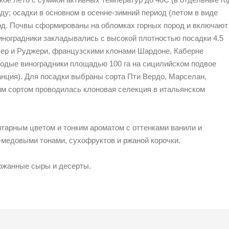
оду; осадки в основном в осенне-зимний период (летом в виде
год. Почвы сформированы на обломках горных пород и включают
виноградники закладывались с высокой плотностью посадки 4.5
хтер и Руджери, французскими клонами Шардоне, Каберне
лодые виноградники площадью 100 га на сицилийском подвое
анция). Для посадки выбраны сорта Пти Вердо, Марселан,
им сортом проводилась клоновая селекция в итальянском
тарным цветом и тонким ароматом с оттенками ванили и
-медовыми тонами, сухофруктов и ржаной корочки.
ржанные сыры и десерты.