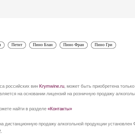
л
Петит
Пино Блан
Пино Фран
Пино Гри
йса российских вин
Krymwine.ru
, может быть приобретена только
вляется на основании лицензий на розничную продажу алкоголь
ожете найти в разделе
«Контакты»
на дистанционную продажу алкогольной продукции установлен Ф
.