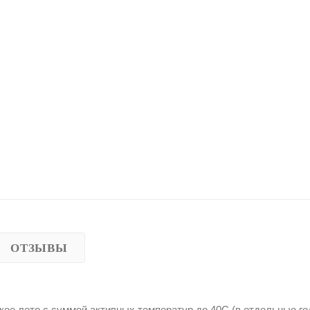
ОТЗЫВЫ
ое лето с суммой активных температур до 40С (в отдельные г