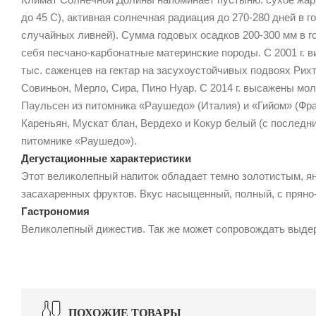
до 45 С), активная солнечная радиация до 270-280 дней в г
случайных ливней). Сумма годовых осадков 200-300 мм в 
себя песчано-карбонатные материнские породы. С 2001 г. 
тыс. саженцев на гектар на засухоустойчивых подвоях Ри
Совиньон, Мерло, Сира, Пино Нуар. С 2014 г. высажены мо
Паульсен из питомника «Раушедо» (Италия) и «Гийом» (Фр
Кареньян, Мускат блан, Вердехо и Кокур белый (с последн
питомнике «Раушедо»).
Дегустационные характеристики
Этот великолепный напиток обладает темно золотистым, ян
засахаренных фруктов. Вкус насыщенный, полный, с пряно
Гастрономия
Великолепный дижестив. Так же может сопровождать выде
ПОХОЖИЕ ТОВАРЫ