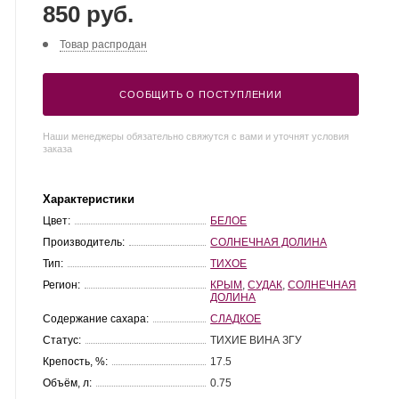
850 руб.
Товар распродан
СООБЩИТЬ О ПОСТУПЛЕНИИ
Наши менеджеры обязательно свяжутся с вами и уточнят условия
заказа
Характеристики
Цвет:
БЕЛОЕ
Производитель:
СОЛНЕЧНАЯ ДОЛИНА
Тип:
ТИХОЕ
Регион:
КРЫМ
,
СУДАК
,
СОЛНЕЧНАЯ
ДОЛИНА
Содержание сахара:
СЛАДКОЕ
Статус:
ТИХИЕ ВИНА ЗГУ
Крепость, %:
17.5
Объём, л:
0.75