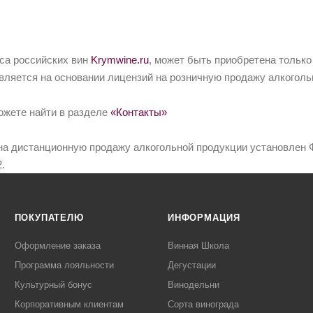
йса российских вин
Krymwine.ru
, может быть приобретена только
вляется на основании лицензий на розничную продажу алкоголь
ожете найти в разделе
«Контакты»
на дистанционную продажу алкогольной продукции установлен Ф
.
ПОКУПАТЕЛЮ
ИНФОРМАЦИЯ
Оформление заказа
Винная Школа
Программа лояльности
Дегустации
Культурный бонус
Винодельни
Корпоративным клиентам
Сорта винограда