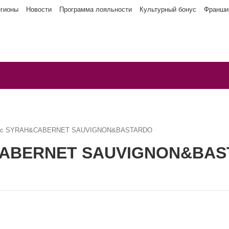
егионы
Новости
Программа лояльности
Культурный бонус
Франши
фос SYRAH&CABERNET SAUVIGNON&BASTARDO
CABERNET SAUVIGNON&BA