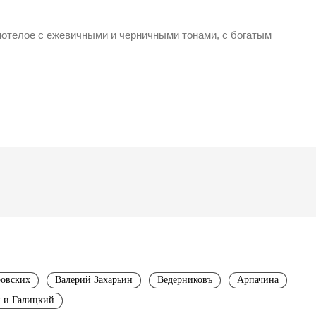
отелое с ежевичными и черничными тонами, с богатым
ровских
Валерий Захарьин
Ведерниковъ
Арпачина
 и Галицкий