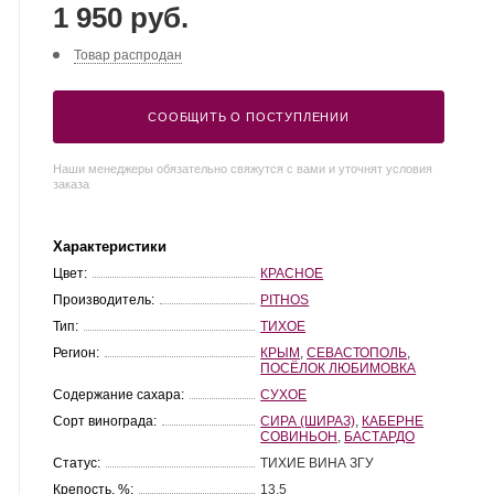
1 950 руб.
Товар распродан
СООБЩИТЬ О ПОСТУПЛЕНИИ
Наши менеджеры обязательно свяжутся с вами и уточнят условия
заказа
Характеристики
Цвет:
КРАСНОЕ
Производитель:
PITHOS
Тип:
ТИХОЕ
Регион:
КРЫМ
,
СЕВАСТОПОЛЬ
,
ПОСЁЛОК ЛЮБИМОВКА
Содержание сахара:
СУХОЕ
Сорт винограда:
СИРА (ШИРАЗ)
,
КАБЕРНЕ
СОВИНЬОН
,
БАСТАРДО
Статус:
ТИХИЕ ВИНА ЗГУ
Крепость, %:
13.5