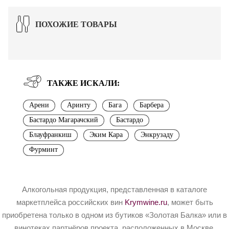
ПОХОЖИЕ ТОВАРЫ
ТАКЖЕ ИСКАЛИ:
Арени
Аринту
Бага
Барбера
Бастардо Магарачский
Бастардо
Блауфранкиш
Эким Кара
Энкрузаду
Фурминт
Алкогольная продукция, представленная в каталоге
маркетплейса российских вин
Krymwine.ru
, может быть
приобретена только в одном из бутиков «Золотая Балка» или в
винотеках партнёров проекта, расположенных в Москве.