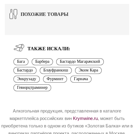
ПОХОЖИЕ ТОВАРЫ
ТАКЖЕ ИСКАЛИ:
Бага
Барбера
Бастардо Магарачский
Бастардо
Блауфранкиш
Эким Кара
Энкрузаду
Фурминт
Гарнача
Гевюрцтраминер
Алкогольная продукция, представленная в каталоге
маркетплейса российских вин
Krymwine.ru
, может быть
приобретена только в одном из бутиков «Золотая Балка» или в
винотеках партнёров проекта, расположенных в Москве.