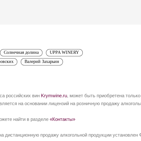
Солнечная долина
UPPA WINERY
ровских
Валерий Захарьин
йса российских вин
Krymwine.ru
, может быть приобретена только
вляется на основании лицензий на розничную продажу алкоголь
ожете найти в разделе
«Контакты»
на дистанционную продажу алкогольной продукции установлен Ф