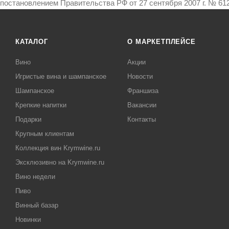
постановлением Правительства РФ от 27 сентября 2007 г. № 612
КАТАЛОГ
О МАРКЕТПЛЕЙСЕ
Вино
Акции
Игристые вина и шампанское
Новости
Шампанское
Франшиза
Крепкие напитки
Вакансии
Подарки
Контакты
Крупным клиентам
Коллекция вин Krymwine.ru
Эксклюзивно на Krymwine.ru
Вино недели
Пиво
Винный базар
Новинки