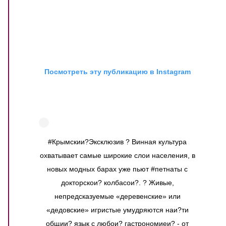
Посмотреть эту публикацию в Instagram
#Крымскии?Эксклюзив ? Винная культура
охватывает самые широкие слои населения, в
новых модных барах уже пьют #петнаты с
докторскои? колбасои?. ? Живые,
непредсказуемые «деревенские» или
«дедовские» игристые умудряются наи?ти
общии? язык с любои? гастрономиеи? - от