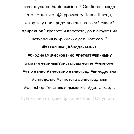
фастфуда до haute cuisine. ? Особенно, когда
это петнаты от @uppawinery Павла Швеца,
которые у нас представлены во всеи? своеи?
природнои? красоте и простоте, да в окружении
натуральных крымских деликатесов. ?
#павелшвец #биодинамика
#биодинамическоевино #петнат #винныи?
магазин #винныи?инстаграм #wine #winelover
#vino #вино #виновино #виноград #винодельня
#виноделие #винотека #виноградники
#wineshop #доставкаедымосква #доставкаеды
Публикация от
Бутик Крымских Вин.
(@krymwine)
7 Июл 