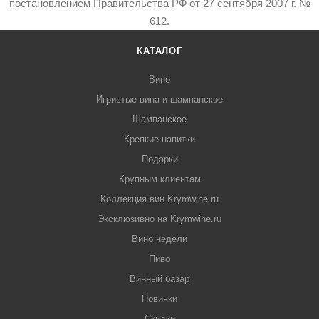
постановлением Правительства РФ от 27 сентября 2007 г. №
612.
КАТАЛОГ
Вино
Игристые вина и шампанское
Шампанское
Крепкие напитки
Подарки
Крупным клиентам
Коллекция вин Krymwine.ru
Эксклюзивно на Krymwine.ru
Вино недели
Пиво
Винный базар
Новинки
Скидки