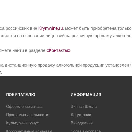
йса российских вин
Krymwine.ru
, может быть приобретена только
вляется на основании лицензий на розничную продажу алкоголь
ожете найти в разделе
«Контакты»
на дистанционную продажу алкогольной продукции установлен Ф
.
ПОКУПАТЕЛЮ
ИНФОРМАЦИЯ
Оформление заказа
Винная Школа
Программа лояльности
Дегустации
Культурный бонус
Винодельни
Корпоративным клиентам
Сорта винограда