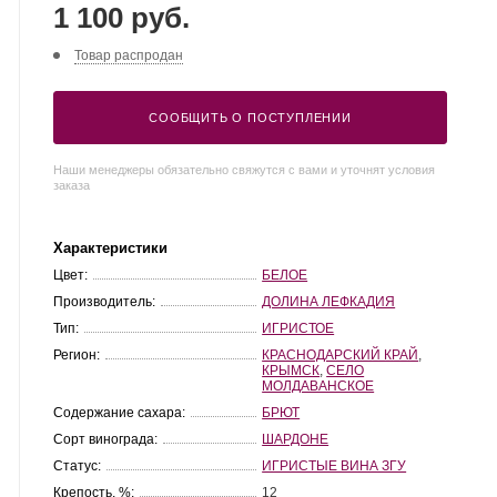
1 100 руб.
Товар распродан
СООБЩИТЬ О ПОСТУПЛЕНИИ
Наши менеджеры обязательно свяжутся с вами и уточнят условия
заказа
Характеристики
Цвет:
БЕЛОЕ
Производитель:
ДОЛИНА ЛЕФКАДИЯ
Тип:
ИГРИСТОЕ
Регион:
КРАСНОДАРСКИЙ КРАЙ
,
КРЫМСК
,
СЕЛО
МОЛДАВАНСКОЕ
Содержание сахара:
БРЮТ
Сорт винограда:
ШАРДОНЕ
Статус:
ИГРИСТЫЕ ВИНА ЗГУ
Крепость, %:
12