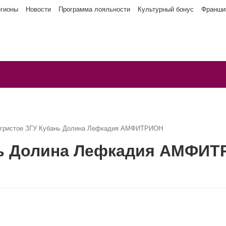
егионы
Новости
Программа лояльности
Культурный бонус
Франши
игристое ЗГУ Кубань Долина Лефкадия АМФИТРИОН
нь Долина Лефкадия АМФИ