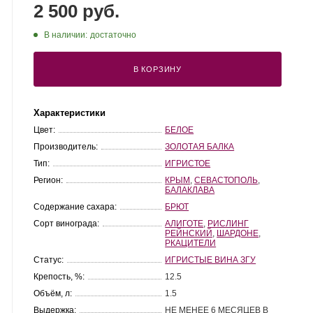
2 500 руб.
В наличии:
достаточно
В КОРЗИНУ
Характеристики
Цвет:
БЕЛОЕ
Производитель:
ЗОЛОТАЯ БАЛКА
Тип:
ИГРИСТОЕ
Регион:
КРЫМ
,
СЕВАСТОПОЛЬ
,
БАЛАКЛАВА
Содержание сахара:
БРЮТ
Сорт винограда:
АЛИГОТЕ
,
РИСЛИНГ
РЕЙНСКИЙ
,
ШАРДОНЕ
,
РКАЦИТЕЛИ
Статус:
ИГРИСТЫЕ ВИНА ЗГУ
Крепость, %:
12.5
Объём, л:
1.5
Выдержка:
НЕ МЕНЕЕ 6 МЕСЯЦЕВ В