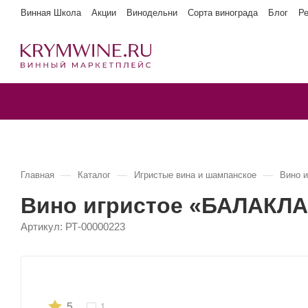
Винная Школа
Акции
Винодельни
Сорта винограда
Блог
Р
—
—
—
Главная
Каталог
Игристые вина и шампанское
Вино 
Вино игристое «БАЛАКЛАВ
Артикул:
РТ-00000223
5
1