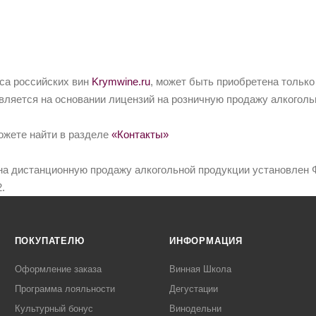
йса российских вин
Krymwine.ru
, может быть приобретена только
вляется на основании лицензий на розничную продажу алкоголь
ожете найти в разделе
«Контакты»
на дистанционную продажу алкогольной продукции установлен Ф
.
ПОКУПАТЕЛЮ
ИНФОРМАЦИЯ
Оформление заказа
Винная Школа
Программа лояльности
Дегустации
Культурный бонус
Винодельни