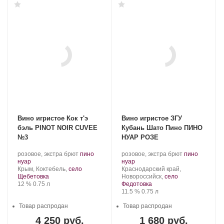
Вино игристое Кок т'э
Вино игристое ЗГУ
бэль PINOT NOIR CUVEE
Кубань Шато Пино ПИНО
№3
НУАР РОЗЕ
Производитель:
.
Производитель:
.
розовое, экстра брют
пино
розовое, экстра брют
пино
Cock
.
Сорт
Шато
.
Сорт
нуар
нуар
t'est
Регион:
винограда:
Пино.
Регион:
винограда:
Крым, Коктебель,
село
Краснодарский край,
belle.
Щебетовка
Новороссийск,
село
Крепость
.
Объем
12 %
0.75 л
Федотовка
Крепость
.
Объем
11.5 %
0.75 л
Товар распродан
Товар распродан
4 250 руб.
1 680 руб.