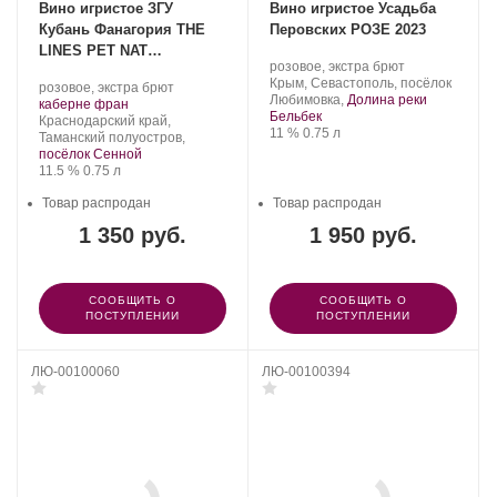
Вино игристое ЗГУ
Вино игристое Усадьба
Кубань Фанагория THE
Перовских РОЗЕ 2023
LINES PET NAT
Производитель:
.
розовое, экстра брют
«КАБЕРНЕ ФРАН»
Усадьба
Регион:
Крым, Севастополь, посёлок
Производитель:
.
розовое, экстра брют
Перовских.
Любимовка,
Долина реки
Фанагория.
.
Сорт
каберне фран
Бельбек
Регион:
винограда:
Краснодарский край,
Крепость
.
Объем
11 %
0.75 л
Таманский полуостров,
посёлок Сенной
Крепость
.
Объем
11.5 %
0.75 л
Товар распродан
Товар распродан
1 350 руб.
1 950 руб.
СООБЩИТЬ О
СООБЩИТЬ О
ПОСТУПЛЕНИИ
ПОСТУПЛЕНИИ
ЛЮ-00100060
ЛЮ-00100394