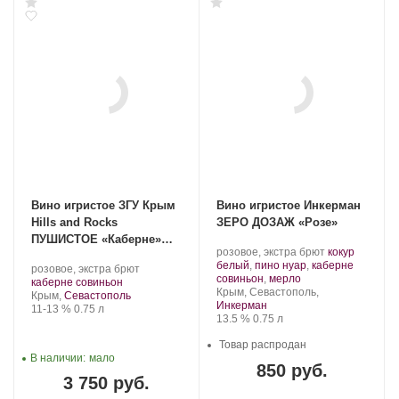
Вино игристое ЗГУ Крым
Вино игристое Инкерман
Hills and Rocks
ЗЕРО ДОЗАЖ «Розе»
ПУШИСТОЕ «Каберне»
Производитель:
.
розовое, экстра брют
кокур
2023
Инкерман.
Сорт
белый
,
пино нуар
,
каберне
Производитель:
.
розовое, экстра брют
.
винограда:
совиньон
,
мерло
Hills
.
Сорт
каберне совиньон
Регион:
Крым, Севастополь,
and
Регион:
винограда:
Крым,
Севастополь
Инкерман
Rocks.
Крепость
.
Объем
11-13 %
0.75 л
Крепость
.
Объем
13.5 %
0.75 л
Товар распродан
В наличии:
мало
850 руб.
3 750 руб.