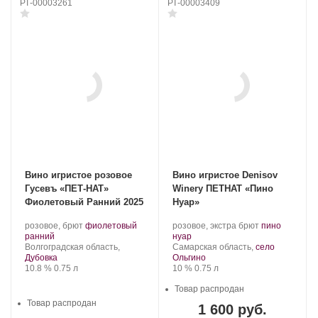
РТ-00003261
РТ-00003409
Вино игристое розовое
Вино игристое Denisov
Гусевъ «ПЕТ-НАТ»
Winery ПЕТНАТ «Пино
Фиолетовый Ранний 2025
Нуар»
Производитель:
.
Производитель:
.
розовое, брют
фиолетовый
розовое, экстра брют
пино
Гусевъ.
.
Сорт
Denisov
.
Сорт
ранний
нуар
Регион:
винограда:
Winery.
Регион:
винограда:
Волгоградская область,
Самарская область,
село
Дубовка
Ольгино
Крепость
.
Объем
Крепость
.
Объем
10.8 %
0.75 л
10 %
0.75 л
Товар распродан
Товар распродан
1 600 руб.