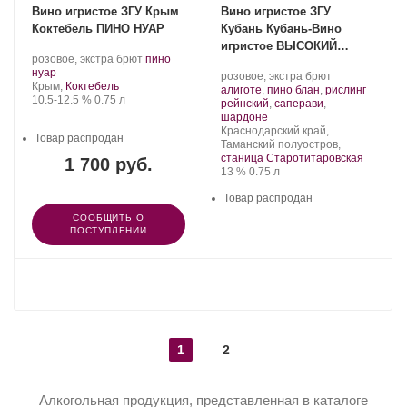
Вино игристое ЗГУ Крым
Вино игристое ЗГУ
Коктебель ПИНО НУАР
Кубань Кубань-Вино
игристое ВЫСОКИЙ
Производитель:
.
розовое, экстра брют
пино
БЕРЕГ
Завод
.
Сорт
нуар
Производитель:
.
розовое, экстра брют
марочных
Регион:
винограда:
Крым,
Коктебель
Кубань-
Сорт
алиготе
,
пино блан
,
рислинг
вин
Крепость
.
Объем
10.5-12.5 %
0.75 л
Вино.
винограда:
рейнский
,
саперави
,
«Коктебель».
.
шардоне
Регион:
Краснодарский край,
Товар распродан
Таманский полуостров,
станица Старотитаровская
1 700 руб.
Крепость
.
Объем
13 %
0.75 л
Товар распродан
СООБЩИТЬ О
ПОСТУПЛЕНИИ
ПОКАЗАТЬ ЕЩЕ
1
2
Алкогольная продукция, представленная в каталоге