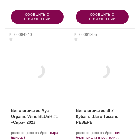
СООБЩИТЬ О
СООБЩИТЬ О
ПОСТУПЛЕНИИ
ПОСТУПЛЕНИИ
РТ-00004240
РТ-00001895
Вино игристое Aya
Вино игристое ЗГУ
Organic Wine BLUSH #1
Кубань Шато Тамань
«Сира» 2023
РЕЗЕРВ
Производитель:
.
Производитель:
.
розовое, экстра брют
сира
розовое, экстра брют
пино
Aya
.
Сорт
Шато
Сорт
(шираз)
блан
,
рислинг рейнский
,