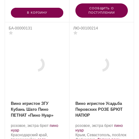
СООБЩИТЬ О
В КОРЗИНУ
ПОСТУПЛЕНИИ
БА-00000131
ЛЮ-00100214
Вино игристое ЗГУ
Вино игристое Усадьба
Кубань Шато Пино
Перовских РОЗЕ БРЮТ
ПЕТНАТ «Пино Нуар»
НАТЮР
Производитель:
.
Производитель:
.
розовое, экстра брют
пино
розовое, экстра брют
пино
Шато
.
Сорт
Усадьба
.
Сорт
нуар
нуар
Пино.
Регион:
винограда:
Перовских.
Регион:
винограда:
Краснодарский край,
Крым, Севастополь, посёлок