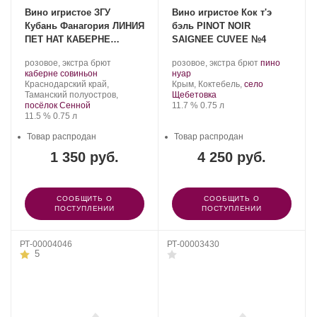
Вино игристое ЗГУ
Вино игристое Кок т'э
Кубань Фанагория ЛИНИЯ
бэль PINOT NOIR
ПЕТ НАТ КАБЕРНЕ
SAIGNEE CUVEE №4
СОВИНЬОН
Производитель:
.
Производитель:
.
розовое, экстра брют
розовое, экстра брют
пино
Фанагория.
.
Сорт
Cock
.
Сорт
каберне совиньон
нуар
Регион:
винограда:
t'est
Регион:
винограда:
Краснодарский край,
Крым, Коктебель,
село
belle.
Таманский полуостров,
Щебетовка
Крепость
.
Объем
посёлок Сенной
11.7 %
0.75 л
Крепость
.
Объем
11.5 %
0.75 л
Товар распродан
Товар распродан
1 350 руб.
4 250 руб.
СООБЩИТЬ О
СООБЩИТЬ О
ПОСТУПЛЕНИИ
ПОСТУПЛЕНИИ
РТ-00004046
РТ-00003430
5