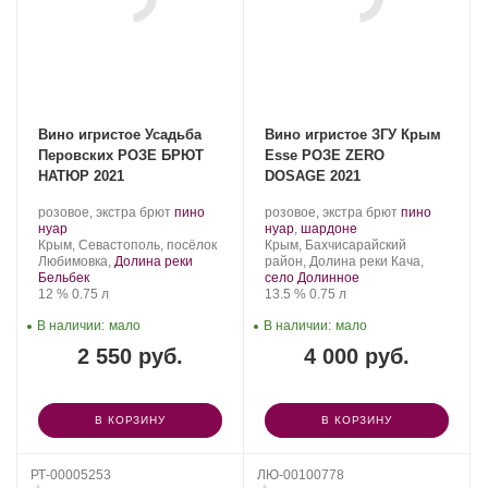
Вино игристое Усадьба
Вино игристое ЗГУ Крым
Перовских РОЗЕ БРЮТ
Esse РОЗЕ ZERO
НАТЮР 2021
DOSAGE 2021
Производитель:
.
Производитель:
.
розовое, экстра брют
пино
розовое, экстра брют
пино
Усадьба
.
Сорт
Сатера/ESSE.
.
Сорт
нуар
нуар
,
шардоне
Перовских.
Регион:
винограда:
Регион:
винограда:
Крым, Севастополь, посёлок
Крым, Бахчисарайский
Любимовка,
Долина реки
район, Долина реки Кача,
Бельбек
село Долинное
Крепость
.
Объем
Крепость
.
Объем
12 %
0.75 л
13.5 %
0.75 л
В наличии:
мало
В наличии:
мало
2 550 руб.
4 000 руб.
В КОРЗИНУ
В КОРЗИНУ
РТ-00005253
ЛЮ-00100778