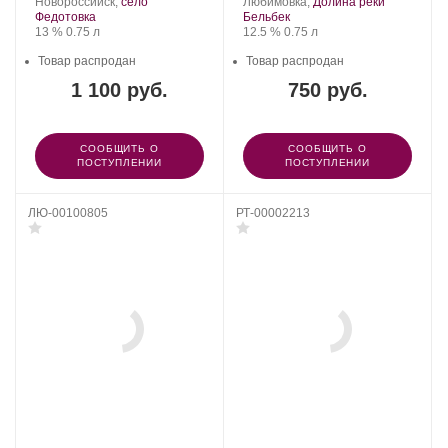
Новороссийск,
село
Любимовка,
Долина реки
Федотовка
Бельбек
Крепость
.
Объем
Крепость
.
Объем
13 %
0.75 л
12.5 %
0.75 л
Товар распродан
Товар распродан
1 100 руб.
750 руб.
СООБЩИТЬ О
СООБЩИТЬ О
ПОСТУПЛЕНИИ
ПОСТУПЛЕНИИ
ЛЮ-00100805
РТ-00002213