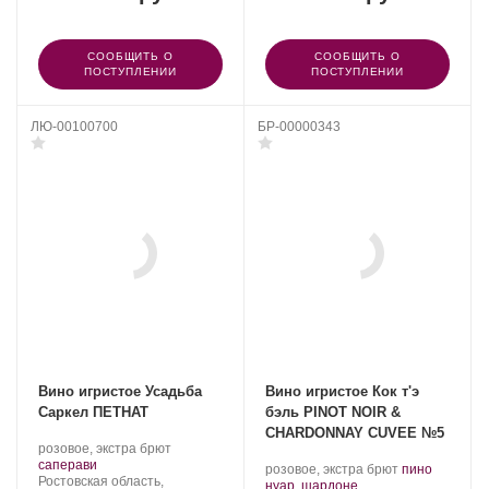
СООБЩИТЬ О
СООБЩИТЬ О
ПОСТУПЛЕНИИ
ПОСТУПЛЕНИИ
ЛЮ-00100700
БР-00000343
Вино игристое Усадьба
Вино игристое Кок т'э
Саркел ПЕТНАТ
бэль PINOT NOIR &
CHARDONNAY CUVEE №5
Производитель:
.
розовое, экстра брют
Усадьба
.
Сорт
саперави
Производитель:
.
розовое, экстра брют
пино
Саркел.
Регион:
винограда:
Ростовская область,
Cock
.
Сорт
нуар
,
шардоне