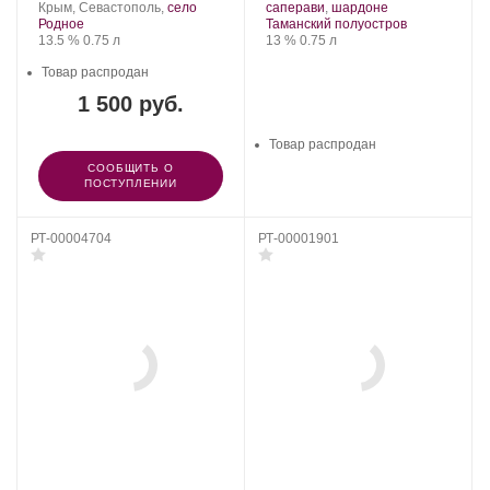
Organic
Регион:
винограда:
Тамань.
.
винограда:
Крым, Севастополь,
село
саперави
,
шардоне
Wine.
Регион:
Родное
Таманский полуостров
Крепость
.
Объем
Крепость
.
Объем
13.5 %
0.75 л
13 %
0.75 л
Товар распродан
1 500 руб.
Товар распродан
СООБЩИТЬ О
ПОСТУПЛЕНИИ
РТ-00004704
РТ-00001901