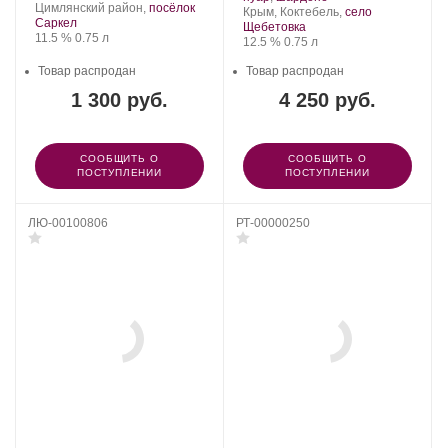
Цимлянский район,
посёлок
t'est
Регион:
винограда:
Крым, Коктебель,
село
Саркел
belle.
Щебетовка
Крепость
.
Объем
11.5 %
0.75 л
Крепость
.
Объем
12.5 %
0.75 л
Товар распродан
Товар распродан
1 300 руб.
4 250 руб.
СООБЩИТЬ О
СООБЩИТЬ О
ПОСТУПЛЕНИИ
ПОСТУПЛЕНИИ
ЛЮ-00100806
РТ-00000250