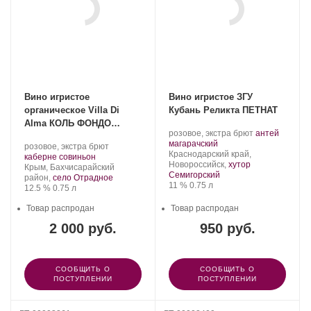
Вино игристое
Вино игристое ЗГУ
органическое Villa Di
Кубань Реликта ПЕТНАТ
Alma КОЛЬ ФОНДО
Производитель:
.
розовое, экстра брют
антей
«Каберне Совиньон» 2023
Реликта.
.
Сорт
магарачский
Производитель:
.
розовое, экстра брют
Регион:
винограда:
Краснодарский край,
Villa
.
Сорт
каберне совиньон
Новороссийск,
хутор
Di
Регион:
винограда:
Крым, Бахчисарайский
Семигорский
Alma.
район,
село Отрадное
Крепость
.
Объем
11 %
0.75 л
Крепость
.
Объем
12.5 %
0.75 л
Товар распродан
Товар распродан
2 000 руб.
950 руб.
СООБЩИТЬ О
СООБЩИТЬ О
ПОСТУПЛЕНИИ
ПОСТУПЛЕНИИ