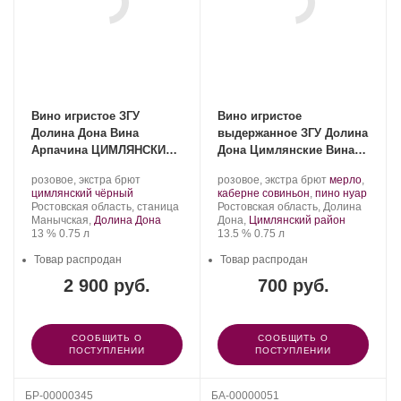
Вино игристое ЗГУ
Вино игристое
Долина Дона Вина
выдержанное ЗГУ Долина
Арпачина ЦИМЛЯНСКИЙ
Дона Цимлянские Вина
ЧЕРНЫЙ
ЦИМЛЯНСКОЕ
Производитель:
.
Производитель:
.
розовое, экстра брют
розовое, экстра брют
мерло
,
Арпачина.
.
Сорт
Цимлянские
Сорт
.
цимлянский чёрный
каберне совиньон
,
пино нуар
Регион:
винограда:
Вина.
Регион:
винограда:
Ростовская область, станица
Ростовская область, Долина
Манычская,
Долина Дона
Дона,
Цимлянский район
Крепость
.
Объем
Крепость
.
Объем
13 %
0.75 л
13.5 %
0.75 л
Товар распродан
Товар распродан
2 900 руб.
700 руб.
СООБЩИТЬ О
СООБЩИТЬ О
ПОСТУПЛЕНИИ
ПОСТУПЛЕНИИ
БР-00000345
БА-00000051