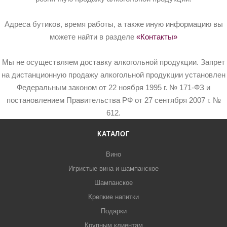
Адреса бутиков, время работы, а также иную информацию вы
можете найти в разделе
«Контакты»
Мы не осуществляем доставку алкогольной продукции. Запрет
на дистанционную продажу алкогольной продукции установлен
Федеральным законом от 22 ноября 1995 г. № 171-ФЗ и
постановлением Правительства РФ от 27 сентября 2007 г. №
612.
КАТАЛОГ
Вино
Игристые вина и шампанское
Шампанское
Крепкие напитки
Подарки
Крупным клиентам