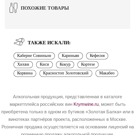
ПОХОЖИЕ ТОВАРЫ
ТАКЖЕ ИСКАЛИ:
Каберне Совиньон
Кариньян
Кефесия
Хихви
Киси
Кокур
Кортезе
Корвина
Красностоп Золотовский
Макабео
Алкогольная продукция, представленная в каталоге
маркетплейса российских вин
Krymwine.ru
, может быть
приобретена только в одном из бутиков «Золотая Балка» или в
винотеках партнёров проекта, расположенных в Москве.
Розничная продажа осуществляется на основании лицензий на
розничную продажу алкогольной продукции.