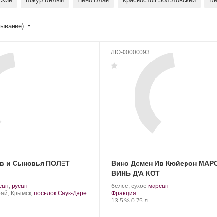
ский
Кокур Белый
Пино Блан
Красностоп Золотовский
Ви
бывание)
ЛЮ-00000093
ев и Сыновья ПОЛЕТ
Вино Домен Ив Кюйерон МАР
ВИНЬ Д'А КОТ
.
.
.
сан
,
русан
белое, сухое
марсан
т
Регион:
Сорт
рай, Крымск,
посёлок Саук-Дере
Франция
града:
Крепость
.
Объем
винограда:
13.5 %
0.75 л