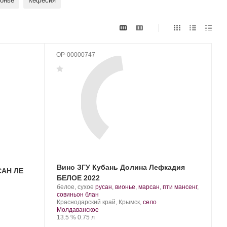
онье
Кефесия
OP-00000747
Вино ЗГУ Кубань Долина Лефкадия
САН ЛЕ
БЕЛОЕ 2022
Производитель:
.
белое, сухое
русан
,
вионье
,
марсан
,
пти мансенг
,
Долина
Сорт
.
совиньон блан
Лефкадия.
Регион:
винограда:
Краснодарский край, Крымск,
село
Молдаванское
Крепость
.
Объем
13.5 %
0.75 л