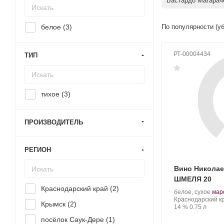
Бастардо Магарач
белое (
3
)
По популярности (у
РТ-00004434
ТИП
тихое (
3
)
ПРОИЗВОДИТЕЛЬ
РЕГИОН
Вино Никола
ШМЕЛЯ 20
Краснодарский край (
2
)
Производитель:
.
белое, сухое
мар
Николаев
Регион:
Сор
Краснодарский к
Крымск (
2
)
и
Крепость
.
Объем
вино
14 %
0.75 л
Сыновья.
посёлок Саук-Дере (
1
)