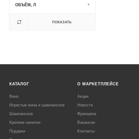
ОБЪЁМ, Л
ПОКАЗАТЬ
КАТАЛОГ
О МАРКЕТПЛЕЙСЕ
Вино
Акции
Игристые вина и шампанское
Новости
Шампанское
Франшиза
Крепкие напитки
Вакансии
Подарки
Контакты