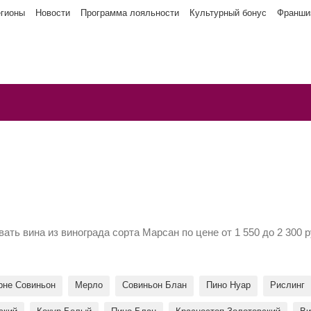
егионы
Новости
Программа лояльности
Культурный бонус
Франши
ать вина из винограда сорта Марсан по цене от 1 550 до 2 300
рне Совиньон
Мерло
Совиньон Блан
Пино Нуар
Рислинг