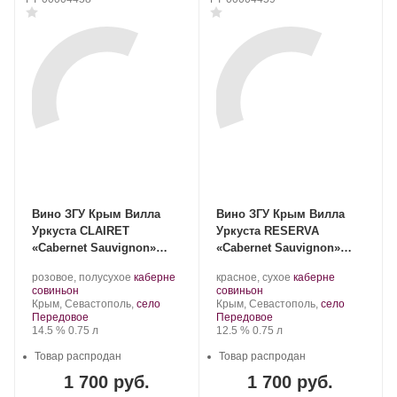
Вино ЗГУ Крым Вилла
Вино ЗГУ Крым Вилла
Уркуста CLAIRET
Уркуста RESERVA
«Cabernet Sauvignon»
«Cabernet Sauvignon»
2023
2023
Производитель:
.
Производитель:
.
розовое, полусухое
каберне
красное, сухое
каберне
Вилла
.
Сорт
Вилла
.
Сорт
совиньон
совиньон
Уркуста.
Регион:
винограда:
Уркуста.
Регион:
винограда:
Крым, Севастополь,
село
Крым, Севастополь,
село
Передовое
Передовое
Крепость
.
Объем
Крепость
.
Объем
14.5 %
0.75 л
12.5 %
0.75 л
Товар распродан
Товар распродан
1 700 руб.
1 700 руб.