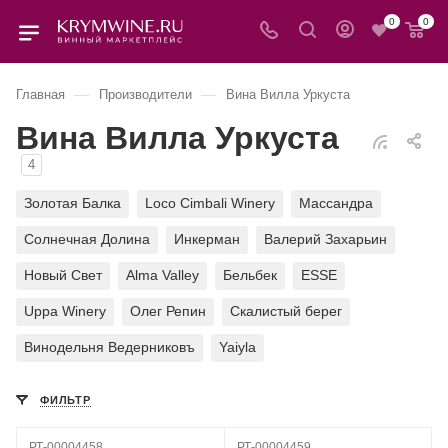
0
0
—
—
Главная
Производители
Вина Вилла Уркуста
Вина Вилла Уркуста
4
Золотая Балка
Loco Cimbali Winery
Массандра
Солнечная Долина
Инкерман
Валерий Захарьин
Новый Свет
Alma Valley
Бельбек
ESSE
Uppa Winery
Олег Репин
Скалистый берег
Винодельня Ведерниковъ
Yaiyla
ФИЛЬТР
РТ-00004458
РТ-00004459