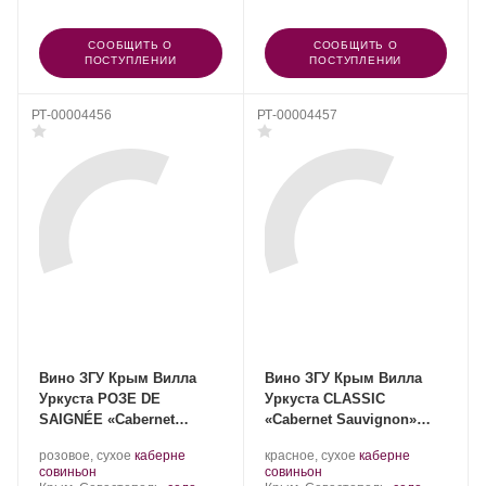
СООБЩИТЬ О
СООБЩИТЬ О
ПОСТУПЛЕНИИ
ПОСТУПЛЕНИИ
РТ-00004456
РТ-00004457
Вино ЗГУ Крым Вилла
Вино ЗГУ Крым Вилла
Уркуста РОЗЕ DE
Уркуста CLASSIC
SAIGNÉE «Cabernet
«Cabernet Sauvignon»
Sauvignon» 2023
2023
Производитель:
.
Производитель:
.
розовое, сухое
каберне
красное, сухое
каберне
Вилла
.
Сорт
Вилла
.
Сорт
совиньон
совиньон