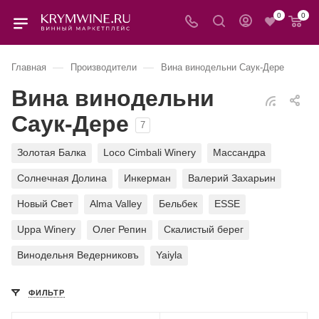
0
0
—
—
Главная
Производители
Вина винодельни Саук-Дере
Вина винодельни
Саук-Дере
7
Золотая Балка
Loco Cimbali Winery
Массандра
Солнечная Долина
Инкерман
Валерий Захарьин
Новый Свет
Alma Valley
Бельбек
ESSE
Uppa Winery
Олег Репин
Скалистый берег
Винодельня Ведерниковъ
Yaiyla
ФИЛЬТР