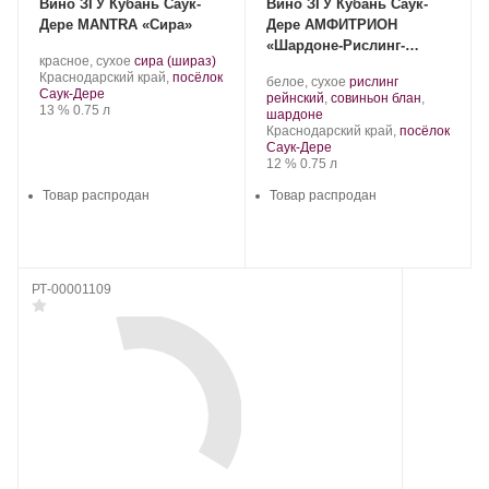
Вино ЗГУ Кубань Саук-
Вино ЗГУ Кубань Саук-
Дере MANTRA «Сира»
Дере АМФИТРИОН
«Шардоне-Рислинг-
Производитель:
.
.
красное, сухое
сира (шираз)
Совиньон Блан»
Саук-
Регион:
Сорт
Краснодарский край,
посёлок
Производитель:
.
белое, сухое
рислинг
Дере.
винограда:
Саук-Дере
Саук-
Сорт
рейнский
,
совиньон блан
,
Крепость
.
Объем
13 %
0.75 л
Дере.
.
винограда:
шардоне
Регион:
Краснодарский край,
посёлок
Саук-Дере
Крепость
.
Объем
12 %
0.75 л
Товар распродан
Товар распродан
РТ-00001109