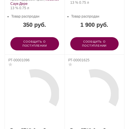
Крепость
.
Объем
13 %
0.75 л
Дере.
винограда:
Саук-Дере
Крепость
.
Объем
13 %
0.75 л
Товар распродан
Товар распродан
350 руб.
1 900 руб.
СООБЩИТЬ О
СООБЩИТЬ О
ПОСТУПЛЕНИИ
ПОСТУПЛЕНИИ
РТ-00001096
РТ-00001625