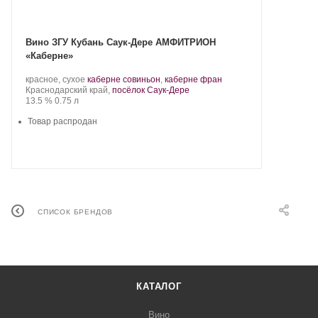
Вино ЗГУ Кубань Саук-Дере АМФИТРИОН
«Каберне»
Производитель:
.
.
красное, сухое
каберне совиньон
,
каберне фран
Саук-
Регион:
Сорт
Краснодарский край,
посёлок Саук-Дере
Дере.
Крепость
.
Объем
винограда:
13.5 %
0.75 л
Товар распродан
СПИСОК БРЕНДОВ
КАТАЛОГ
Вино