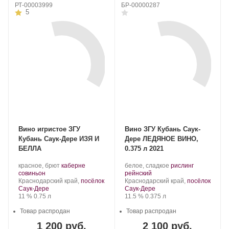
РТ-00003999
БР-00000287
5
Вино игристое ЗГУ
Вино ЗГУ Кубань Саук-
Кубань Саук-Дере ИЗЯ И
Дере ЛЕДЯНОЕ ВИНО,
БЕЛЛА
0.375 л 2021
Производитель:
.
Производитель:
.
красное, брют
каберне
белое, сладкое
рислинг
Саук-
.
Сорт
Саук-
.
Сорт
совиньон
рейнский
Дере.
Регион:
винограда:
Дере.
Регион:
винограда:
Краснодарский край,
посёлок
Краснодарский край,
посёлок
Саук-Дере
Саук-Дере
Крепость
.
Объем
Крепость
.
Объем
11 %
0.75 л
11.5 %
0.375 л
Товар распродан
Товар распродан
1 200 руб.
2 100 руб.