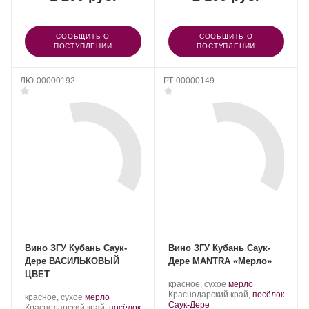
СООБЩИТЬ О
СООБЩИТЬ О
ПОСТУПЛЕНИИ
ПОСТУПЛЕНИИ
ЛЮ-00000192
РТ-00000149
Вино ЗГУ Кубань Саук-
Вино ЗГУ Кубань Саук-
Дере ВАСИЛЬКОВЫЙ
Дере MANTRA «Мерло»
ЦВЕТ
Производитель:
.
.
красное, сухое
мерло
Саук-
Регион:
Сорт
Краснодарский край,
посёлок
Производитель:
.
.
красное, сухое
мерло
Дере.
винограда:
Саук-Дере
Саук-
Регион:
Сорт
Краснодарский край,
посёлок