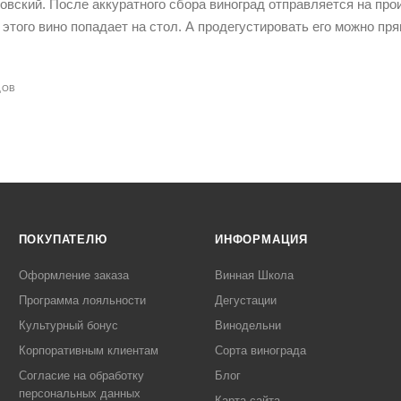
овский. После аккуратного сбора виноград отправляется на про
этого вино попадает на стол. А продегустировать его можно пря
ДОВ
ПОКУПАТЕЛЮ
ИНФОРМАЦИЯ
Оформление заказа
Винная Школа
Программа лояльности
Дегустации
Культурный бонус
Винодельни
Корпоративным клиентам
Сорта винограда
Согласие на обработку
Блог
персональных данных
Карта сайта