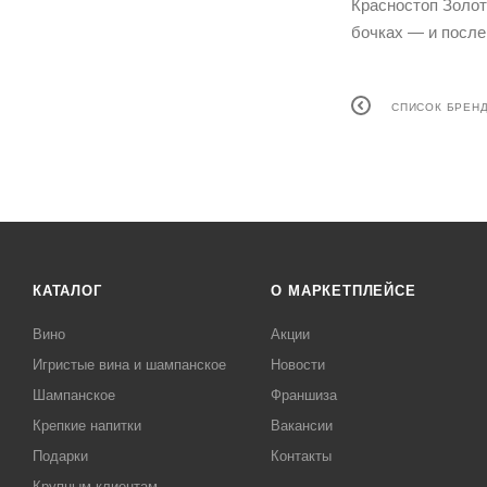
Красностоп Золот
бочках — и после 
СПИСОК БРЕН
КАТАЛОГ
О МАРКЕТПЛЕЙСЕ
Вино
Акции
Игристые вина и шампанское
Новости
Шампанское
Франшиза
Крепкие напитки
Вакансии
Подарки
Контакты
Крупным клиентам