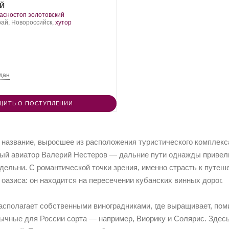
Й
.
асностоп золотовский
орт
рай, Новороссийск,
хутор
нограда:
дан
ЩИТЬ О ПОСТУПЛЕНИИ
название, выросшее из расположения туристического комплекс
ый авиатор Валерий Нестеров — дальние пути однажды привели е
дельни. С романтической точки зрения, именно страсть к путе
 оазиса: он находится на пересечении кубанских винных дорог.
располагает собственными виноградниками, где выращивает, пом
ычные для России сорта — например, Виорику и Солярис. Здесь