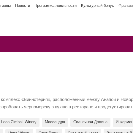
егионы
Новости
Программа лояльности
Культурный бонус
Франши
й комплекс «Виннотерия», расположенный между Анапой и Ново
опробовать черноморскую кухню в ресторане и продегустировать
Loco Cimbali Winery
Массандра
Солнечная Долина
Инкерма