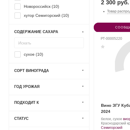
2 300 руб.
Новороссийск (
10
)
Товар распро
хутор Семигорский (
10
)
СООБЩИ
СОДЕРЖАНИЕ САХАРА
РТ-00005220
сухое (
10
)
СОРТ ВИНОГРАДА
ГОД УРОЖАЯ
ПОДХОДИТ К
Вино ЗГУ Куб
2024
СТАТУС
Производитель:
.
белое, сухое
вио
Nesterov
Регион:
Сор
Краснодарский к
Winery.
вино
Семигорский