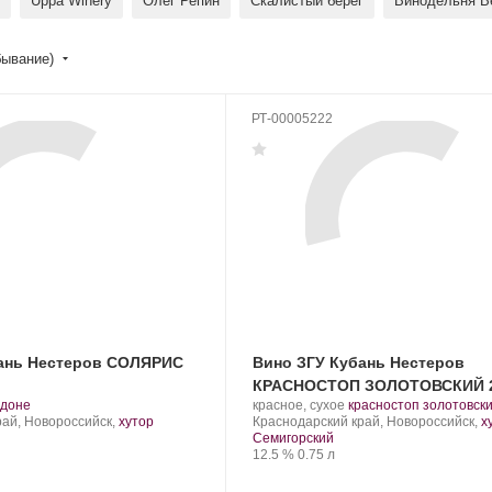
Uppa Winery
Олег Репин
Скалистый берег
Винодельня В
бывание)
РТ-00005222
бань Нестеров СОЛЯРИС
Вино ЗГУ Кубань Нестеров
КРАСНОСТОП ЗОЛОТОВСКИЙ 
.
Производитель:
.
доне
красное, сухое
красностоп золотовск
т
Nesterov
Регион:
Сорт
рай, Новороссийск,
хутор
Краснодарский край, Новороссийск,
х
града:
Winery.
винограда:
Семигорский
Крепость
.
Объем
12.5 %
0.75 л