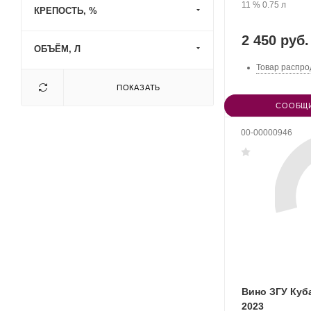
Крепость
.
Объем
11 %
0.75 л
КРЕПОСТЬ, %
2 450 руб.
ОБЪЁМ, Л
Товар распро
ПОКАЗАТЬ
СООБЩИ
00-00000946
Вино ЗГУ Ку
2023