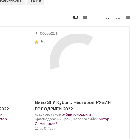
едерниковъ
Yaiyla
РТ-00005214
5
Вино ЗГУ Кубань Нестеров РУБИН
2022
ГОЛОДРИГИ 2022
.
Производитель:
.
.
ий
красное, сухое
рубин голодриги
Nesterov
Регион:
Сорт
утор
Краснодарский край, Новороссийск,
хутор
Winery.
винограда:
Семигорский
Крепость
.
Объем
11 %
0.75 л