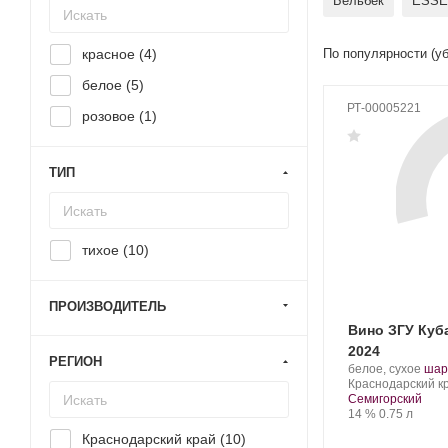
Бельбек
ESSE
красное (
4
)
По популярности (у
белое (
5
)
РТ-00005221
розовое (
1
)
ТИП
тихое (
10
)
ПРОИЗВОДИТЕЛЬ
Вино ЗГУ Ку
2024
РЕГИОН
Производитель:
.
белое, сухое
шар
Nesterov
Регион:
Сор
Краснодарский к
Winery.
вино
Семигорский
Крепость
.
Объем
14 %
0.75 л
Краснодарский край (
10
)