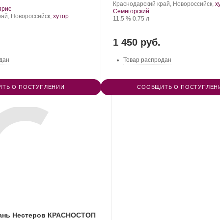
Nesterov
Регион:
Сорт
Краснодарский край, Новороссийск,
х
.
ярис
Winery.
винограда:
Семигорский
т
рай, Новороссийск,
хутор
Крепость
.
Объем
11.5 %
0.75 л
града:
1 450 руб.
дан
Товар распродан
ТЬ О ПОСТУПЛЕНИИ
СООБЩИТЬ О ПОСТУПЛЕН
бань Нестеров КРАСНОСТОП