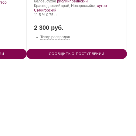
Производитель:
.
.
белое, сухое
рислинг рейнский
утор
Nesterov
Регион:
Сорт
Краснодарский край, Новороссийск,
хутор
Winery.
винограда:
Семигорский
Крепость
.
Объем
11.5 %
0.75 л
2 300 руб.
Товар распродан
ИИ
СООБЩИТЬ О ПОСТУПЛЕНИИ