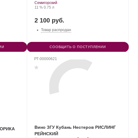
Семигорский
Крепость
.
Объем
11 %
0.75 л
2 100 руб.
Товар распродан
ИИ
СООБЩИТЬ О ПОСТУПЛЕНИИ
РТ-00000621
Вино ЗГУ Кубань Нестеров РИСЛИНГ
ИОРИКА
РЕЙНСКИЙ