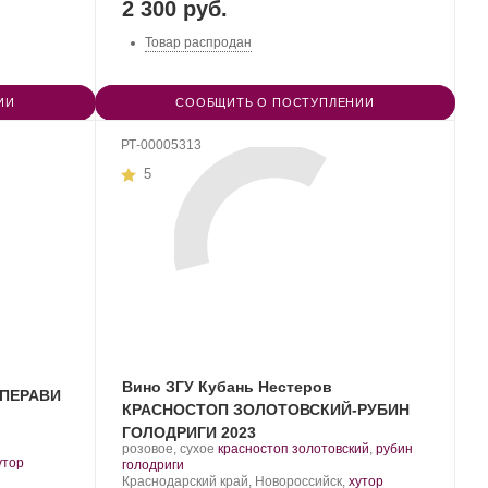
2 300 руб.
Товар распродан
ИИ
СООБЩИТЬ О ПОСТУПЛЕНИИ
РТ-00005313
5
Вино ЗГУ Кубань Нестеров
АПЕРАВИ
КРАСНОСТОП ЗОЛОТОВСКИЙ-РУБИН
ГОЛОДРИГИ 2023
Производитель:
.
розовое, сухое
красностоп золотовский
,
рубин
утор
Nesterov
.
Сорт
голодриги
Winery.
Регион:
винограда:
Краснодарский край, Новороссийск,
хутор