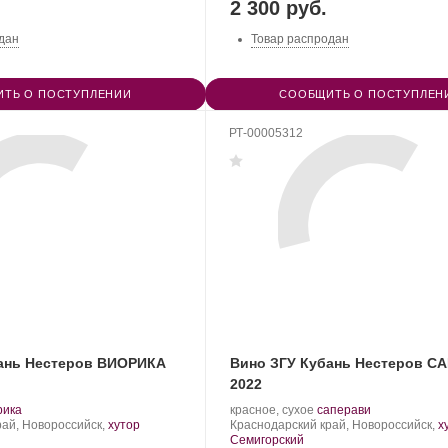
2 300 руб.
дан
Товар распродан
ТЬ О ПОСТУПЛЕНИИ
СООБЩИТЬ О ПОСТУПЛЕН
РТ-00005312
ань Нестеров ВИОРИКА
Вино ЗГУ Кубань Нестеров С
2022
.
Производитель:
.
.
рика
красное, сухое
саперави
т
Nesterov
Регион:
Сорт
рай, Новороссийск,
хутор
Краснодарский край, Новороссийск,
х
града:
Winery.
винограда:
Семигорский