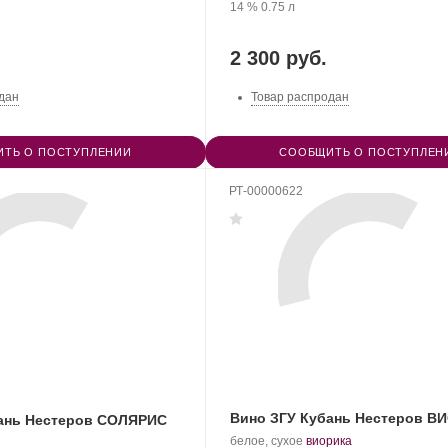
Крепость
.
Объем
14 %
0.75 л
2 300 руб.
дан
Товар распродан
ТЬ О ПОСТУПЛЕНИИ
СООБЩИТЬ О ПОСТУПЛЕН
РТ-00000622
Вино ЗГУ Кубань Нестеров В
бань Нестеров СОЛЯРИС
Производитель:
.
.
белое, сухое
виорика