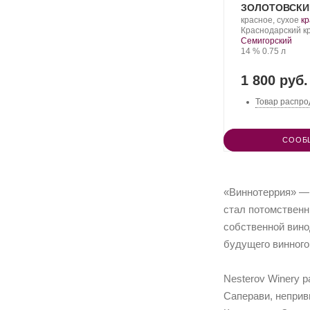
ЗОЛОТОВСКИ
Производитель:
.
красное, сухое
кр
Nesterov
Регион:
С
Краснодарский к
Winery.
ви
Семигорский
Крепость
.
Объем
14 %
0.75 л
1 800 руб.
Товар распро
СООБ
«Виннотеррия» — 
стал потомственн
собственной вино
будущего винного
Nesterov Winery 
Саперави, неприв