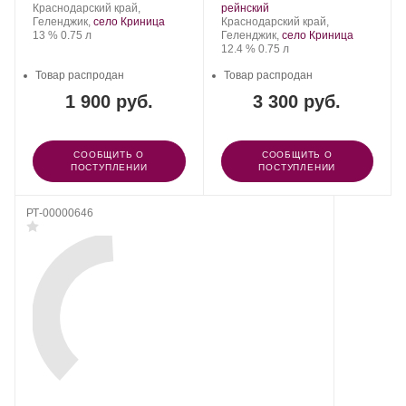
Криница.
Регион:
Сорт
Криница.
.
Сорт
Краснодарский край,
рейнский
винограда:
Регион:
винограда:
Геленджик,
село Криница
Краснодарский край,
Крепость
.
Объем
13 %
0.75 л
Геленджик,
село Криница
Крепость
.
Объем
12.4 %
0.75 л
Товар распродан
Товар распродан
1 900 руб.
3 300 руб.
СООБЩИТЬ О
СООБЩИТЬ О
ПОСТУПЛЕНИИ
ПОСТУПЛЕНИИ
РТ-00000646