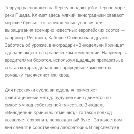
Терруар расположен на берегу впадающей в Черное море
реки Пшада. Климат здесь мягкий, виноградники овевают
морские бризы: это великолепные условия для
выращивания всемирно известных европейских сортов —
например, Рислинга, Каберне Совиньона и других.
Заботясь об урожае, виноградари «Винодельни Криница»
сделали акцент на органическом земледелии. Например, с
вредителями борются, используя щадящие препараты, в
состав которых добавляют природные компоненты:
ромашку, тысячелистник, хвощ.
Для перекачки сусла винодельня применяет
гравитационный метод: будущее вино движется по
емкостям под собственной тяжестью. Виноделы
«Винодельни Криница» отмечают, что такой подход
позволяет сохранить первозданный букет. За качеством
вин следят в собственной лаборатории. В перспективе