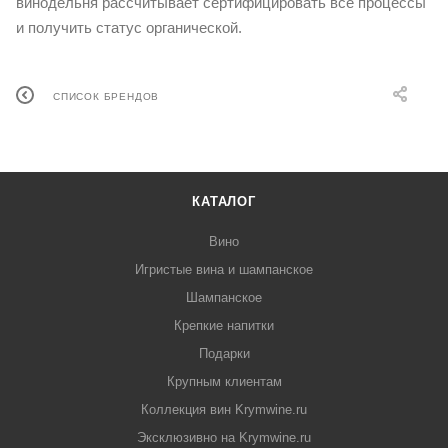
винодельня рассчитывает сертифицировать все процессы
и получить статус органической.
СПИСОК БРЕНДОВ
КАТАЛОГ
Вино
Игристые вина и шампанское
Шампанское
Крепкие напитки
Подарки
Крупным клиентам
Коллекция вин Krymwine.ru
Эксклюзивно на Krymwine.ru