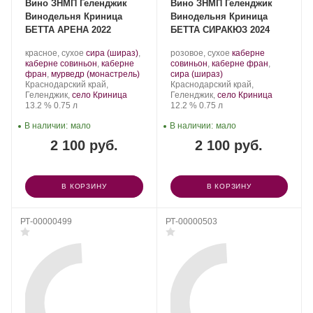
Вино ЗНМП Геленджик
Вино ЗНМП Геленджик
Винодельня Криница
Винодельня Криница
БЕТТА АРЕНА 2022
БЕТТА СИРАКЮЗ 2024
Производитель:
.
Производитель:
.
красное, сухое
сира (шираз)
,
розовое, сухое
каберне
Криница.
Сорт
Криница.
Сорт
каберне совиньон
,
каберне
совиньон
,
каберне фран
,
винограда:
.
.
винограда:
фран
,
мурведр (монастрель)
сира (шираз)
Регион:
Регион:
Краснодарский край,
Краснодарский край,
Геленджик,
село Криница
Геленджик,
село Криница
Крепость
.
Объем
Крепость
.
Объем
13.2 %
0.75 л
12.2 %
0.75 л
В наличии:
мало
В наличии:
мало
2 100 руб.
2 100 руб.
В КОРЗИНУ
В КОРЗИНУ
РТ-00000499
РТ-00000503