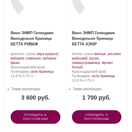
Вино ЗНМП Геленджик
Вино ЗНМП Геленджик
Винодельня Криница
Винодельня Криница
БЕТТА РИВАЖ
БЕТТА АЗЮР
Производитель:
.
Производитель:
.
красное, сухое
сира (шираз)
,
белое, сухое
вионье
,
рислинг
Криница.
Сорт
Криница.
Сорт
каберне совиньон
,
каберне
рейнский
,
русан
,
.
винограда:
винограда:
фран
гевюрцтраминер
,
мускат
Регион:
.
Краснодарский край,
белый
Регион:
Геленджик,
село Криница
Краснодарский край,
Крепость
.
Объем
12.9 %
0.75 л
Геленджик,
село Криница
Крепость
.
Объем
13.6 %
0.75 л
Товар распродан
Товар распродан
3 600 руб.
1 700 руб.
СООБЩИТЬ О
СООБЩИТЬ О
ПОСТУПЛЕНИИ
ПОСТУПЛЕНИИ