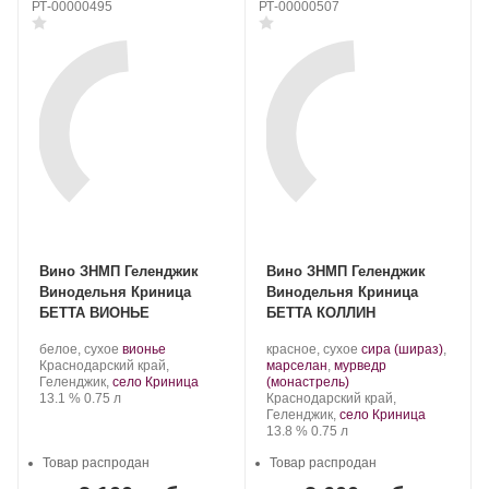
РТ-00000495
РТ-00000507
Вино ЗНМП Геленджик
Вино ЗНМП Геленджик
Винодельня Криница
Винодельня Криница
БЕТТА ВИОНЬЕ
БЕТТА КОЛЛИН
Производитель:
.
.
Производитель:
.
белое, сухое
вионье
красное, сухое
сира (шираз)
,
Криница.
Регион:
Сорт
Криница.
Сорт
Краснодарский край,
марселан
,
мурведр
винограда:
.
винограда:
Геленджик,
село Криница
(монастрель)
Крепость
.
Объем
Регион:
13.1 %
0.75 л
Краснодарский край,
Геленджик,
село Криница
Крепость
.
Объем
13.8 %
0.75 л
Товар распродан
Товар распродан