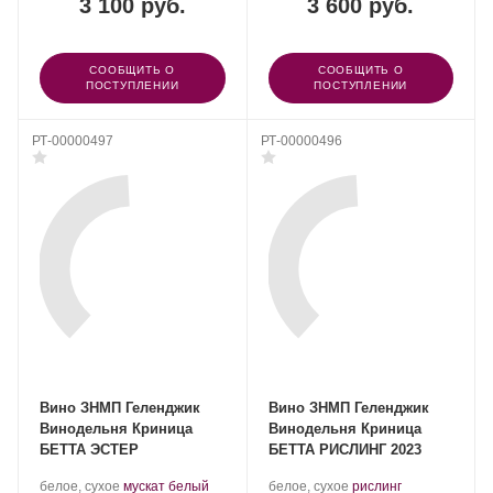
3 100 руб.
3 600 руб.
СООБЩИТЬ О
СООБЩИТЬ О
ПОСТУПЛЕНИИ
ПОСТУПЛЕНИИ
РТ-00000497
РТ-00000496
Вино ЗНМП Геленджик
Вино ЗНМП Геленджик
Винодельня Криница
Винодельня Криница
БЕТТА ЭСТЕР
БЕТТА РИСЛИНГ 2023
Производитель:
.
.
Производитель:
.
белое, сухое
мускат белый
белое, сухое
рислинг