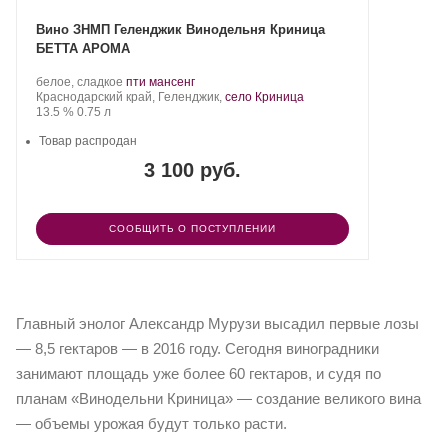
Вино ЗНМП Геленджик Винодельня Криница
БЕТТА АРОМА
Производитель:
.
.
белое, сладкое
пти мансенг
Криница.
Регион:
Сорт
Краснодарский край, Геленджик,
село Криница
Крепость
.
Объем
винограда:
13.5 %
0.75 л
Товар распродан
3 100 руб.
СООБЩИТЬ О ПОСТУПЛЕНИИ
Главный энолог Александр Мурузи высадил первые лозы
— 8,5 гектаров — в 2016 году. Сегодня виноградники
занимают площадь уже более 60 гектаров, и судя по
планам «Винодельни Криница» — создание великого вина
— объемы урожая будут только расти.