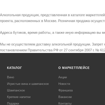
Алкогольная продукция, представленная в каталоге маркетпле
проекта, расположенных в Москве. Розничная продажа осущест
Адреса бутиков, время работы, а также иную информацию вы м
Мы не осуществляем доставку алкогольной продукции. Запрет 
постановлением Правительства РФ от 27 сентября 2007 г. № 612
КАТАЛОГ
О МАРКЕТПЛЕЙСЕ
Вино
Акции
Игристые вина и шампанское
Новости
Шампанское
Франшиза
Крепкие напитки
Вакансии
Подарки
Контакты