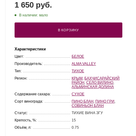
1 650 руб.
В наличии:
мало
В КОРЗИНУ
Характеристики
Цвет:
БЕЛОЕ
Производитель:
ALMA VALLEY
Тип:
ТИХОЕ
Регион:
КРЫМ
,
БАХЧИСАРАЙСКИЙ
РАЙОН
,
СЕЛО ВИЛИНО
,
АЛЬМИНСКАЯ ДОЛИНА
Содержание сахара:
СУХОЕ
Сорт винограда:
ПИНО БЛАН
,
ПИНО ГРИ
,
СОВИНЬОН БЛАН
Статус:
ТИХИЕ ВИНА ЗГУ
Крепость, %:
15
Объём, л:
0.75