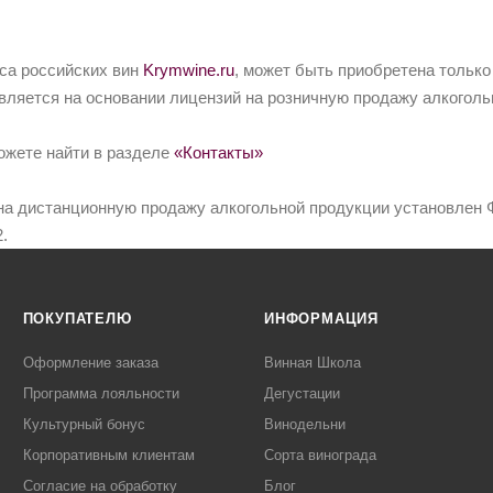
йса российских вин
Krymwine.ru
, может быть приобретена только
вляется на основании лицензий на розничную продажу алкоголь
ожете найти в разделе
«Контакты»
на дистанционную продажу алкогольной продукции установлен Ф
.
ПОКУПАТЕЛЮ
ИНФОРМАЦИЯ
Оформление заказа
Винная Школа
Программа лояльности
Дегустации
Культурный бонус
Винодельни
Корпоративным клиентам
Сорта винограда
Согласие на обработку
Блог