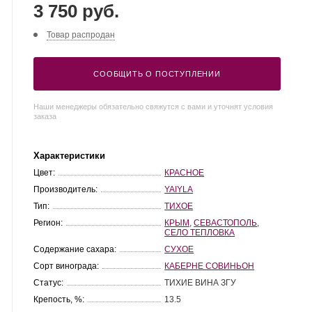
3 750 руб.
Товар распродан
СООБЩИТЬ О ПОСТУПЛЕНИИ
Наши менеджеры обязательно свяжутся с вами и уточнят условия
заказа
Характеристики
Цвет:
КРАСНОЕ
Производитель:
YAIYLA
Тип:
ТИХОЕ
Регион:
КРЫМ
,
СЕВАСТОПОЛЬ
,
СЕЛО ТЕПЛОВКА
Содержание сахара:
СУХОЕ
Сорт винограда:
КАБЕРНЕ СОВИНЬОН
Статус:
ТИХИЕ ВИНА ЗГУ
Крепость, %:
13.5