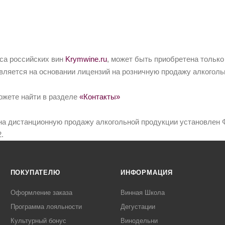
йса российских вин
Krymwine.ru
, может быть приобретена только
вляется на основании лицензий на розничную продажу алкоголь
ожете найти в разделе
«Контакты»
на дистанционную продажу алкогольной продукции установлен Ф
.
ПОКУПАТЕЛЮ
ИНФОРМАЦИЯ
Оформление заказа
Винная Школа
Программа лояльности
Дегустации
Культурный бонус
Винодельни