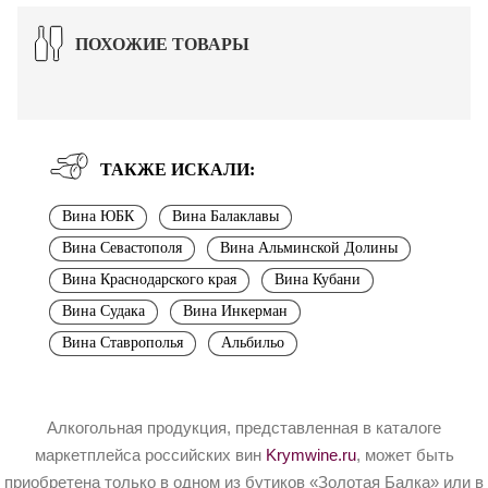
ПОХОЖИЕ ТОВАРЫ
ТАКЖЕ ИСКАЛИ:
Вина ЮБК
Вина Балаклавы
Вина Севастополя
Вина Альминской Долины
Вина Краснодарского края
Вина Кубани
Вина Судака
Вина Инкерман
Вина Ставрополья
Альбильо
Алкогольная продукция, представленная в каталоге
маркетплейса российских вин
Krymwine.ru
, может быть
приобретена только в одном из бутиков «Золотая Балка» или в