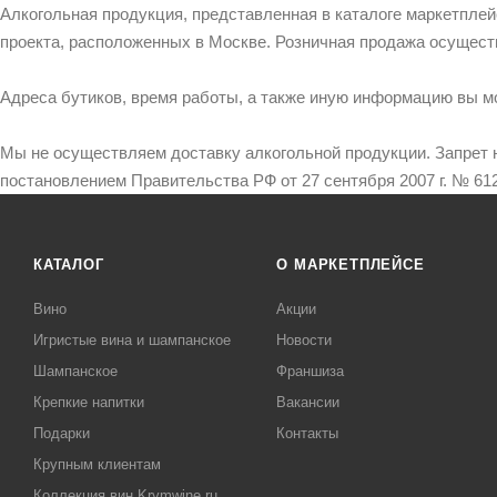
Алкогольная продукция, представленная в каталоге маркетпле
проекта, расположенных в Москве. Розничная продажа осущест
Адреса бутиков, время работы, а также иную информацию вы м
Мы не осуществляем доставку алкогольной продукции. Запрет 
постановлением Правительства РФ от 27 сентября 2007 г. № 612
КАТАЛОГ
О МАРКЕТПЛЕЙСЕ
Вино
Акции
Игристые вина и шампанское
Новости
Шампанское
Франшиза
Крепкие напитки
Вакансии
Подарки
Контакты
Крупным клиентам
Коллекция вин Krymwine.ru