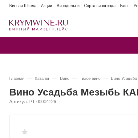
Винная Школа
Акции
Винодельни
Сорта винограда
Блог
Р
—
—
—
—
Главная
Каталог
Вино
Тихое вино
Вино Усадьб
Вино Усадьба Мезыбь К
Артикул:
РТ-00004126