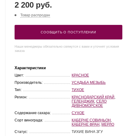
2 200 руб.
Товар распродан
СООБЩИТЬ О ПОСТУПЛЕНИИ
Наши менеджеры обязательно свяжутся с вами и уточнят условия
заказа
Характеристики
Цвет:
КРАСНОЕ
Производитель:
УСАДЬБА МЕЗЫБЬ
Тип:
ТИХОЕ
Регион:
КРАСНОДАРСКИЙ КРАЙ
,
ГЕЛЕНДЖИК
,
СЕЛО
ДИВНОМОРСКОЕ
Содержание сахара:
СУХОЕ
Сорт винограда:
КАБЕРНЕ СОВИНЬОН
,
КАБЕРНЕ ФРАН
,
МЕРЛО
Статус:
ТИХИЕ ВИНА ЗГУ