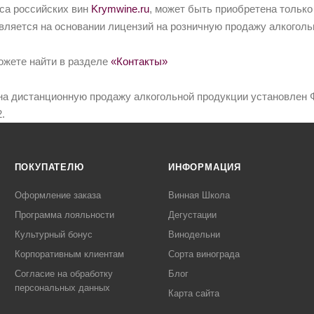
йса российских вин
Krymwine.ru
, может быть приобретена только
вляется на основании лицензий на розничную продажу алкоголь
ожете найти в разделе
«Контакты»
на дистанционную продажу алкогольной продукции установлен Ф
.
ПОКУПАТЕЛЮ
ИНФОРМАЦИЯ
Оформление заказа
Винная Школа
Программа лояльности
Дегустации
Культурный бонус
Винодельни
Корпоративным клиентам
Сорта винограда
Согласие на обработку
Блог
персональных данных
Карта сайта