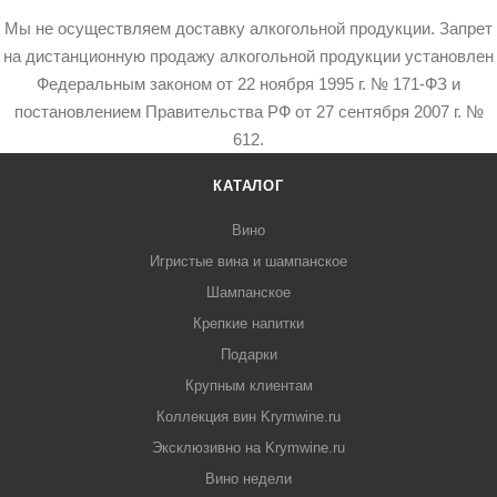
Мы не осуществляем доставку алкогольной продукции. Запрет
на дистанционную продажу алкогольной продукции установлен
Федеральным законом от 22 ноября 1995 г. № 171-ФЗ и
постановлением Правительства РФ от 27 сентября 2007 г. №
612.
КАТАЛОГ
Вино
Игристые вина и шампанское
Шампанское
Крепкие напитки
Подарки
Крупным клиентам
Коллекция вин Krymwine.ru
Эксклюзивно на Krymwine.ru
Вино недели