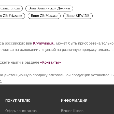
 Севастополя
Вина Альминской Долины
о ZB Frizzante
Вино ZB Moscato
Вино ZBWINE
йса российских вин
Krymwine.ru
, может быть приобретена только
вляется на основании лицензий на розничную продажу алкоголь
ожете найти в разделе
«Контакты»
на дистанционную продажу алкогольной продукции установлен Ф
.
ПОКУПАТЕЛЮ
ИНФОРМАЦИЯ
Оформление заказа
Винная Школа