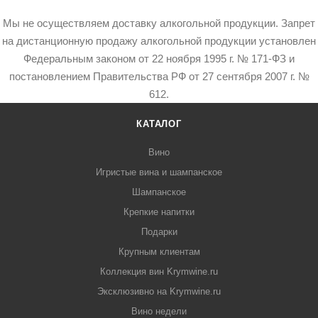
Мы не осуществляем доставку алкогольной продукции. Запрет
на дистанционную продажу алкогольной продукции установлен
Федеральным законом от 22 ноября 1995 г. № 171-ФЗ и
постановлением Правительства РФ от 27 сентября 2007 г. №
612.
КАТАЛОГ
Вино
Игристые вина и шампанское
Шампанское
Крепкие напитки
Подарки
Крупным клиентам
Коллекция вин Krymwine.ru
Эксклюзивно на Krymwine.ru
Вино недели