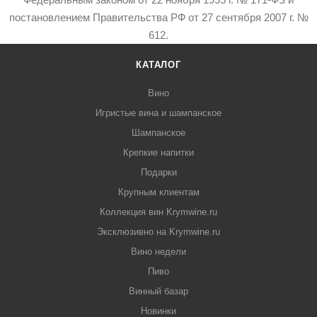
постановлением Правительства РФ от 27 сентября 2007 г. №
612.
КАТАЛОГ
Вино
Игристые вина и шампанское
Шампанское
Крепкие напитки
Подарки
Крупным клиентам
Коллекция вин Krymwine.ru
Эксклюзивно на Krymwine.ru
Вино недели
Пиво
Винный базар
Новинки