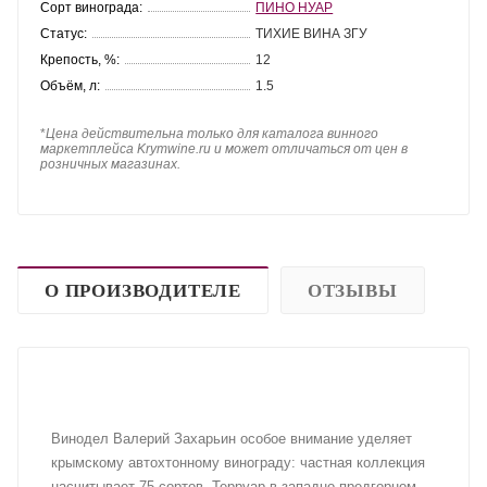
Сорт винограда:
ПИНО НУАР
Статус:
ТИХИЕ ВИНА ЗГУ
Крепость, %:
12
Объём, л:
1.5
*
Цена действительна только для каталога винного
маркетплейса Krymwine.ru и может отличаться от цен в
розничных магазинах.
О ПРОИЗВОДИТЕЛЕ
ОТЗЫВЫ
Винодел Валерий Захарьин особое внимание уделяет
крымскому автохтонному винограду: частная коллекция
насчитывает 75 сортов. Терруар в западно-предгорном