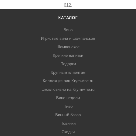
612.
КАТАЛОГ
Вино
Игристые вина и шампанское
Шампанское
Крепкие напитки
Подарки
Крупным клиентам
Коллекция вин Krymwine.ru
Эксклюзивно на Krymwine.ru
Вино недели
Пиво
Винный базар
Новинки
Скидки