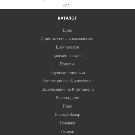
612.
КАТАЛОГ
Вино
Игристые вина и шампанское
Шампанское
Крепкие напитки
Подарки
Крупным клиентам
Коллекция вин Krymwine.ru
Эксклюзивно на Krymwine.ru
Вино недели
Пиво
Винный базар
Новинки
Скидки