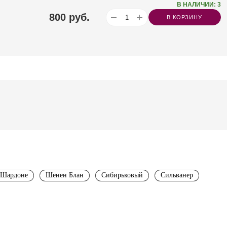
В НАЛИЧИИ: 3
800
руб.
В КОРЗИНУ
Шардоне
Шенен Блан
Сибирьковый
Сильванер