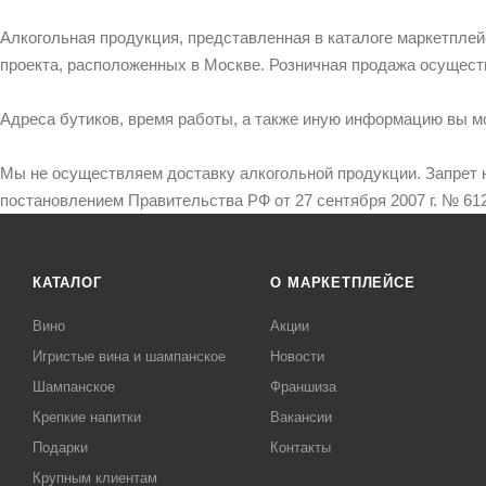
Алкогольная продукция, представленная в каталоге маркетпле
проекта, расположенных в Москве. Розничная продажа осущест
Адреса бутиков, время работы, а также иную информацию вы м
Мы не осуществляем доставку алкогольной продукции. Запрет 
постановлением Правительства РФ от 27 сентября 2007 г. № 612
КАТАЛОГ
О МАРКЕТПЛЕЙСЕ
Вино
Акции
Игристые вина и шампанское
Новости
Шампанское
Франшиза
Крепкие напитки
Вакансии
Подарки
Контакты
Крупным клиентам