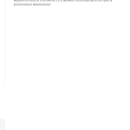
маркетплейса Krymwine.ru и может отличаться от цен в
розничных магазинах.