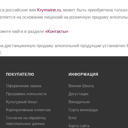
йса российских вин
Krymwine.ru
, может быть приобретена только
вляется на основании лицензий на розничную продажу алкоголь
ожете найти в разделе
«Контакты»
на дистанционную продажу алкогольной продукции установлен Ф
.
ПОКУПАТЕЛЮ
ИНФОРМАЦИЯ
Оформление заказа
Винная Школа
Программа лояльности
Дегустации
Культурный бонус
Винодельни
Корпоративным клиентам
Сорта винограда
Согласие на обработку
Блог
персональных данных
Карта сайта