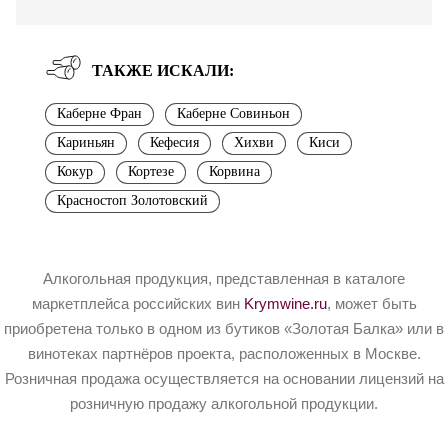
ТАКЖЕ ИСКАЛИ:
Каберне Фран
Каберне Совиньон
Кариньян
Кефесия
Хихви
Киси
Кокур
Кортезе
Корвина
Красностоп Золотовский
Алкогольная продукция, представленная в каталоге
маркетплейса российских вин
Krymwine.ru
, может быть
приобретена только в одном из бутиков «Золотая Балка» или в
винотеках партнёров проекта, расположенных в Москве.
Розничная продажа осуществляется на основании лицензий на
розничную продажу алкогольной продукции.