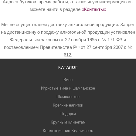
Адреса бутиков, время работы, а также иную информацию вы
можете найти в разделе
«Контакты»
Мы не осуществляем доставку алкогольной продукции. Запрет
на дистанционную продажу алкогольной продукции установлен
Федеральным законом от 22 ноября 1995 г. № 171-ФЗ и
постановлением Правительства РФ от 27 сентября 2007 г. №
612.
КАТАЛОГ
Вино
Игристые вина и шампанское
Шампанское
Крепкие напитки
Подарки
Крупным клиентам
Коллекция вин Krymwine.ru