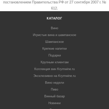
постановлением Правительства РФ от 27 сентября 2007 г. №
612.
КАТАЛОГ
Вино
Игристые вина и шампанское
Шампанское
Крепкие напитки
Подарки
Крупным клиентам
Коллекция вин Krymwine.ru
Эксклюзивно на Krymwine.ru
Вино недели
Пиво
Винный базар
Новинки