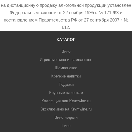
на дистанционную продажу алкогольной продукции установлен
Федеральным законом от 22 ноября 1995 г. № 171-ФЗ и
постановлением Правительства РФ от 27 сентября 2007 г. №
612.
КАТАЛОГ
Вино
Игристые вина и шампанское
Шампанское
Крепкие напитки
Подарки
Крупным клиентам
Коллекция вин Krymwine.ru
Эксклюзивно на Krymwine.ru
Вино недели
Пиво