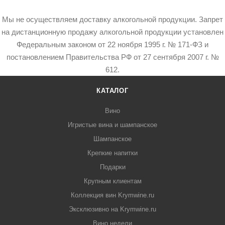
Мы не осуществляем доставку алкогольной продукции. Запрет
на дистанционную продажу алкогольной продукции установлен
Федеральным законом от 22 ноября 1995 г. № 171-ФЗ и
постановлением Правительства РФ от 27 сентября 2007 г. №
612.
КАТАЛОГ
Вино
Игристые вина и шампанское
Шампанское
Крепкие напитки
Подарки
Крупным клиентам
Коллекция вин Krymwine.ru
Эксклюзивно на Krymwine.ru
Вино недели