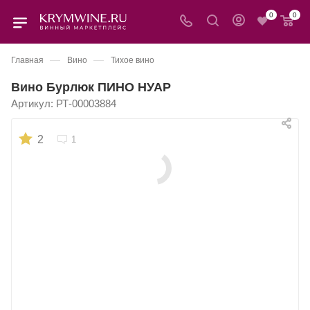
0
0
—
—
Главная
Вино
Тихое вино
Вино Бурлюк ПИНО НУАР
Артикул:
РТ-00003884
2
1