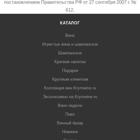
постановлением Правительства РФ от 27 сентября 2007 г. №
612.
КАТАЛОГ
Вино
Игристые вина и шампанское
Шампанское
Крепкие напитки
Подарки
Крупным клиентам
Коллекция вин Krymwine.ru
Эксклюзивно на Krymwine.ru
Вино недели
Пиво
Винный базар
Новинки