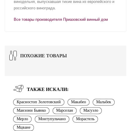
винодельня, выпускавшая тихие вина из европейского и
российского винограда.
Все товары производителя Приазовский винный дом
ПОХОЖИЕ ТОВАРЫ
ТАКЖЕ ИСКАЛИ:
Красностоп Золотовский
Макабео
Мальбек
Манзони Бьянко
Марселан
Масуэло
Мерло
Монтупульчано
Морастель
Мцване