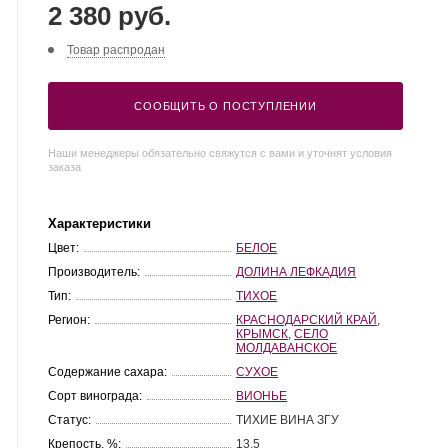
2 380 руб.
Товар распродан
СООБЩИТЬ О ПОСТУПЛЕНИИ
Наши менеджеры обязательно свяжутся с вами и уточнят условия
заказа
Характеристики
Цвет:
БЕЛОЕ
Производитель:
ДОЛИНА ЛЕФКАДИЯ
Тип:
ТИХОЕ
Регион:
КРАСНОДАРСКИЙ КРАЙ
,
КРЫМСК
,
СЕЛО
МОЛДАВАНСКОЕ
Содержание сахара:
СУХОЕ
Сорт винограда:
ВИОНЬЕ
Статус:
ТИХИЕ ВИНА ЗГУ
Крепость, %:
13.5