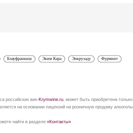
Блауфранкиш
Эким Кара
Энкрузаду
Фурминт
йса российских вин
Krymwine.ru
, может быть приобретена только
вляется на основании лицензий на розничную продажу алкоголь
ожете найти в разделе
«Контакты»