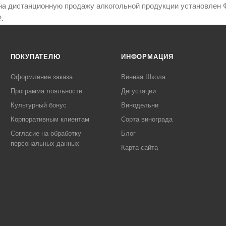
на дистанционную продажу алкогольной продукции установлен Ф
.
ПОКУПАТЕЛЮ
ИНФОРМАЦИЯ
Оформление заказа
Винная Школа
Программа лояльности
Дегустации
Культурный бонус
Винодельни
Корпоративным клиентам
Сорта винограда
Согласие на обработку
Блог
персональных данных
Карта сайта