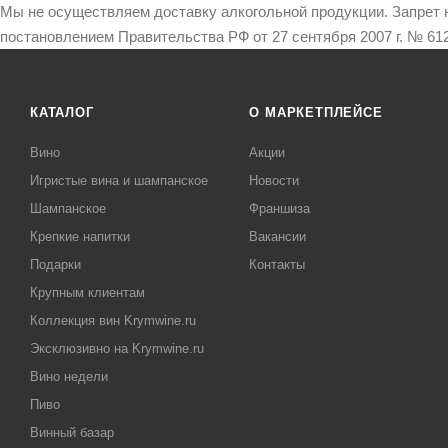
Мы не осуществляем доставку алкогольной продукции. Запрет 
постановлением Правительства РФ от 27 сентября 2007 г. № 612
КАТАЛОГ
О МАРКЕТПЛЕЙСЕ
Вино
Акции
Игристые вина и шампанское
Новости
Шампанское
Франшиза
Крепкие напитки
Вакансии
Подарки
Контакты
Крупным клиентам
Коллекция вин Krymwine.ru
Эксклюзивно на Krymwine.ru
Вино недели
Пиво
Винный базар