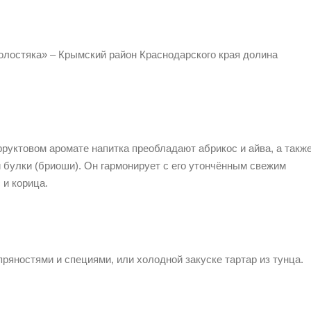
лостяка» – Крымский район Краснодарского края долина
фруктовом аромате напитка преобладают абрикос и айва, а такж
булки (бриоши). Он гармонирует с его утончённым свежим
 и корица.
пряностями и специями, или холодной закуске тартар из тунца.