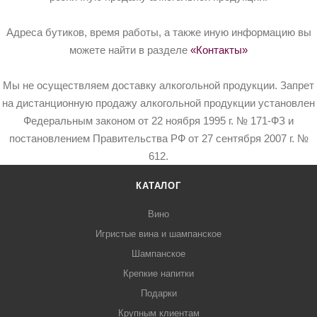
Адреса бутиков, время работы, а также иную информацию вы
можете найти в разделе
«Контакты»
Мы не осуществляем доставку алкогольной продукции. Запрет
на дистанционную продажу алкогольной продукции установлен
Федеральным законом от 22 ноября 1995 г. № 171-ФЗ и
постановлением Правительства РФ от 27 сентября 2007 г. №
612.
КАТАЛОГ
Вино
Игристые вина и шампанское
Шампанское
Крепкие напитки
Подарки
Крупным клиентам