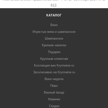
612.
КАТАЛОГ
Вино
Игристые вина и шампанское
Шампанское
Крепкие напитки
Подарки
Крупным клиентам
Коллекция вин Krymwine.ru
Эксклюзивно на Krymwine.ru
Вино недели
Пиво
Винный базар
Новинки
Скидки