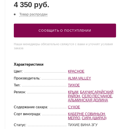
4 350 руб.
Товар распродан
СООБЩИТЬ О ПОСТУПЛЕНИИ
Наши менеджеры обязательно свяжутся с вами и уточнят условия
заказа
Характеристики
Цвет:
КРАСНОЕ
Производитель:
ALMA VALLEY
Тип:
ТИХОЕ
Регион:
КРЫМ
,
БАХЧИСАРАЙСКИЙ
РАЙОН
,
СЕЛО ПЕСЧАНОЕ
,
АЛЬМИНСКАЯ ДОЛИНА
Содержание сахара:
СУХОЕ
Сорт винограда:
КАБЕРНЕ СОВИНЬОН
,
МЕРЛО
,
СИРА (ШИРАЗ)
Статус:
ТИХИЕ ВИНА ЗГУ