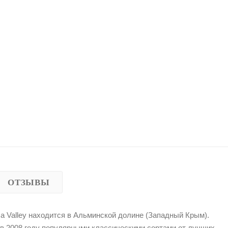
ОТЗЫВЫ
a Valley находится в Альминской долине (Западный Крым).
 в 2008 году популярными классическими сортами от лучших