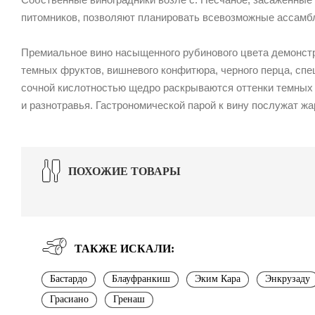
питомников, позволяют планировать всевозможные ассамб
Премиальное вино насыщенного рубинового цвета демонст
темных фруктов, вишневого конфитюра, черного перца, спец
сочной кислотностью щедро раскрываются оттенки темных я
и разнотравья. Гастрономической парой к вину послужат ж
ПОХОЖИЕ ТОВАРЫ
ТАКЖЕ ИСКАЛИ:
Бастардо
Блауфранкиш
Эким Кара
Энкрузаду
Грасиано
Гренаш