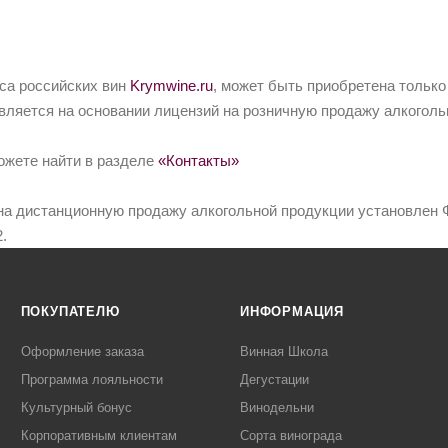
йса российских вин
Krymwine.ru
, может быть приобретена только
вляется на основании лицензий на розничную продажу алкоголь
ожете найти в разделе
«Контакты»
на дистанционную продажу алкогольной продукции установлен Ф
.
ПОКУПАТЕЛЮ
ИНФОРМАЦИЯ
Оформление заказа
Винная Школа
Программа лояльности
Дегустации
Культурный бонус
Винодельни
Корпоративным клиентам
Сорта винограда