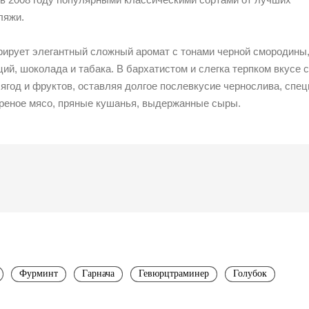
ляжи.
рирует элегантный сложный аромат с тонами черной смородины
ий, шоколада и табака. В бархатистом и слегка терпком вкусе с
год и фруктов, оставляя долгое послевкусие чернослива, спец
ареное мясо, пряные кушанья, выдержанные сыры.
Фурминт
Гарнача
Гевюрцтраминер
Голубок