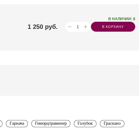
В НАЛИЧИИ: 8
1 250
руб.
В КОРЗИНУ
Гарнача
Гевюрцтраминер
Голубок
Грасиано