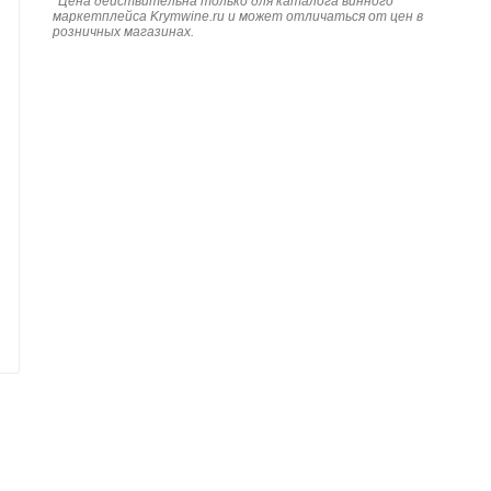
*
Цена действительна только для каталога винного
маркетплейса Krymwine.ru и может отличаться от цен в
розничных магазинах.