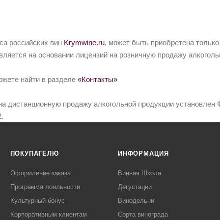
йса российских вин
Krymwine.ru
, может быть приобретена только
вляется на основании лицензий на розничную продажу алкоголь
ожете найти в разделе
«Контакты»
на дистанционную продажу алкогольной продукции установлен Ф
.
ПОКУПАТЕЛЮ
ИНФОРМАЦИЯ
Оформление заказа
Винная Школа
Программа лояльности
Дегустации
Культурный бонус
Винодельни
Корпоративным клиентам
Сорта винограда