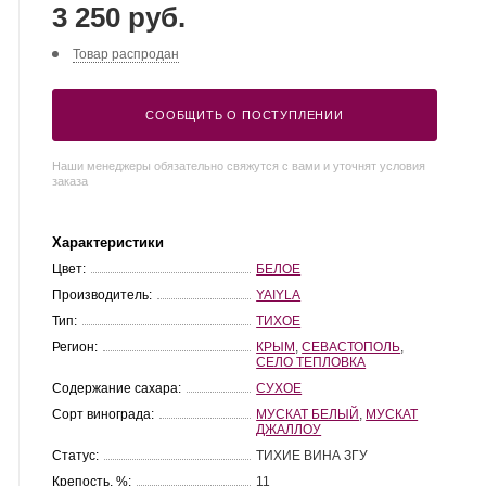
3 250 руб.
Товар распродан
СООБЩИТЬ О ПОСТУПЛЕНИИ
Наши менеджеры обязательно свяжутся с вами и уточнят условия
заказа
Характеристики
Цвет:
БЕЛОЕ
Производитель:
YAIYLA
Тип:
ТИХОЕ
Регион:
КРЫМ
,
СЕВАСТОПОЛЬ
,
СЕЛО ТЕПЛОВКА
Содержание сахара:
СУХОЕ
Сорт винограда:
МУСКАТ БЕЛЫЙ
,
МУСКАТ
ДЖАЛЛОУ
Статус:
ТИХИЕ ВИНА ЗГУ
Крепость, %:
11