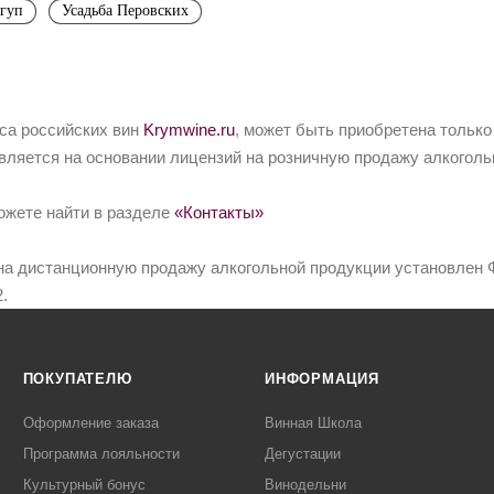
нгуп
Усадьба Перовских
йса российских вин
Krymwine.ru
, может быть приобретена только
вляется на основании лицензий на розничную продажу алкоголь
ожете найти в разделе
«Контакты»
на дистанционную продажу алкогольной продукции установлен Ф
.
ПОКУПАТЕЛЮ
ИНФОРМАЦИЯ
Оформление заказа
Винная Школа
Программа лояльности
Дегустации
Культурный бонус
Винодельни