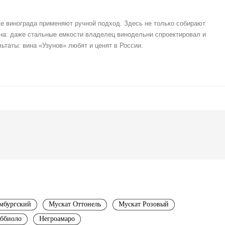
ке винограда применяют ручной подход. Здесь не только собирают
на: даже стальные емкости владелец винодельни спроектировал и
ьтаты: вина «Узунов» любят и ценят в России.
мбургский
Мускат Оттонель
Мускат Розовый
ббиоло
Негроамаро