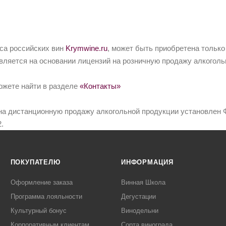
йса российских вин
Krymwine.ru
, может быть приобретена только
вляется на основании лицензий на розничную продажу алкоголь
ожете найти в разделе
«Контакты»
на дистанционную продажу алкогольной продукции установлен Ф
.
ПОКУПАТЕЛЮ
ИНФОРМАЦИЯ
Оформление заказа
Винная Школа
Программа лояльности
Дегустации
Культурный бонус
Винодельни
Корпоративным клиентам
Сорта винограда