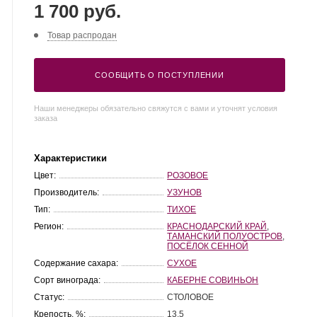
1 700 руб.
Товар распродан
СООБЩИТЬ О ПОСТУПЛЕНИИ
Наши менеджеры обязательно свяжутся с вами и уточнят условия
заказа
Характеристики
Цвет:
РОЗОВОЕ
Производитель:
УЗУНОВ
Тип:
ТИХОЕ
Регион:
КРАСНОДАРСКИЙ КРАЙ
,
ТАМАНСКИЙ ПОЛУОСТРОВ
,
ПОСЁЛОК СЕННОЙ
Содержание сахара:
СУХОЕ
Сорт винограда:
КАБЕРНЕ СОВИНЬОН
Статус:
СТОЛОВОЕ
Крепость, %:
13.5