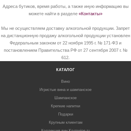
Адреса бутиков, время работы, а также иную информацию вы
можете найти в разделе
«Контакты»
Мы не осуществляем доставку алкогольной продукции. Запрет
на дистанционную продажу алкогольной продукции установлен
Федеральным законом от 22 ноября 1995 г. № 171-ФЗ и
постановлением Правительства РФ от 27 сентября 2007 г. №
612.
КАТАЛОГ
Вино
Игристые вина и шампанское
Шампанское
Крепкие напитки
Подарки
Крупным клиентам
Коллекция вин Krymwine.ru