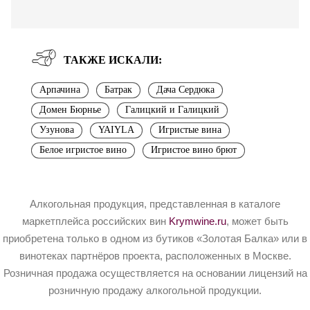
ТАКЖЕ ИСКАЛИ:
Арпачина
Батрак
Дача Сердюка
Домен Бюрнье
Галицкий и Галицкий
Узунова
YAIYLA
Игристые вина
Белое игристое вино
Игристое вино брют
Алкогольная продукция, представленная в каталоге
маркетплейса российских вин
Krymwine.ru
, может быть
приобретена только в одном из бутиков «Золотая Балка» или в
винотеках партнёров проекта, расположенных в Москве.
Розничная продажа осуществляется на основании лицензий на
розничную продажу алкогольной продукции.