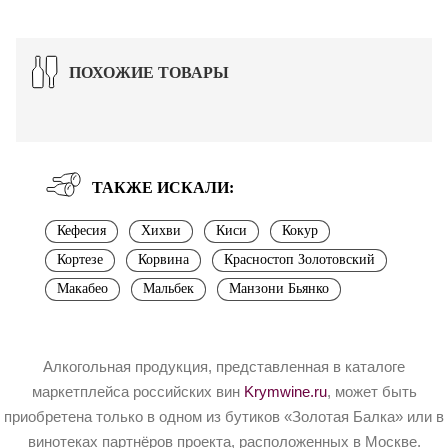
ПОХОЖИЕ ТОВАРЫ
ТАКЖЕ ИСКАЛИ:
Кефесия
Хихви
Киси
Кокур
Кортезе
Корвина
Красностоп Золотовский
Макабео
Мальбек
Манзони Бьянко
Алкогольная продукция, представленная в каталоге
маркетплейса российских вин
Krymwine.ru
, может быть
приобретена только в одном из бутиков «Золотая Балка» или в
винотеках партнёров проекта, расположенных в Москве.