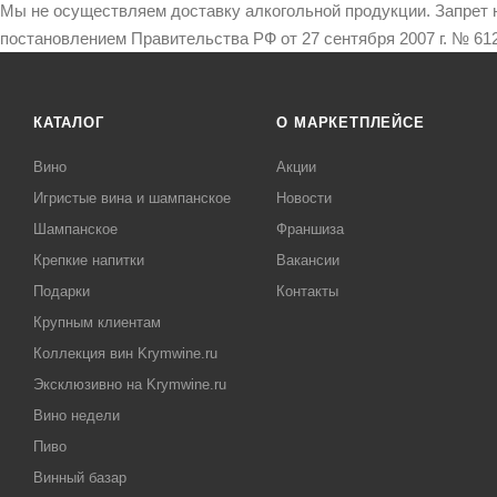
Мы не осуществляем доставку алкогольной продукции. Запрет 
постановлением Правительства РФ от 27 сентября 2007 г. № 612
КАТАЛОГ
О МАРКЕТПЛЕЙСЕ
Вино
Акции
Игристые вина и шампанское
Новости
Шампанское
Франшиза
Крепкие напитки
Вакансии
Подарки
Контакты
Крупным клиентам
Коллекция вин Krymwine.ru
Эксклюзивно на Krymwine.ru
Вино недели
Пиво
Винный базар