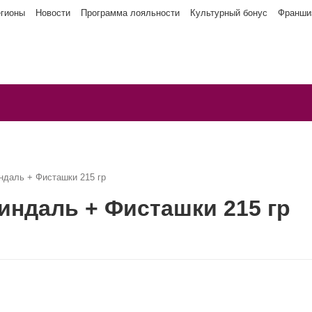
егионы
Новости
Программа лояльности
Культурный бонус
Франши
даль + Фисташки 215 гр
ндаль + Фисташки 215 гр