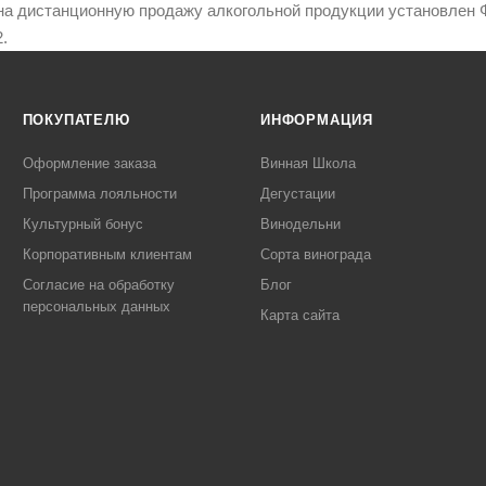
на дистанционную продажу алкогольной продукции установлен Ф
.
ПОКУПАТЕЛЮ
ИНФОРМАЦИЯ
Оформление заказа
Винная Школа
Программа лояльности
Дегустации
Культурный бонус
Винодельни
Корпоративным клиентам
Сорта винограда
Согласие на обработку
Блог
персональных данных
Карта сайта