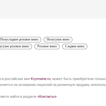
Полусладкое розовое вино
Полусухое вино
усухое розовое вино
Розовое вино
Сладкое вино
йса российских вин
Krymwine.ru
, может быть приобретена только
вляется на основании лицензий на розничную продажу алкоголь
ожете найти в разделе
«Контакты»