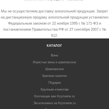
Мы не осуществляем доставку алкогольной продукции. Запрет
на дистанционную продажу алкогольной продукции установлен
Федеральным законом от 22 ноября 1995 г. № 171-ФЗ и
постановлением Правительства РФ от 27 сентября 2007 г. №
612.
КАТАЛОГ
Вино
Игристые вина и шампанское
Шампанское
Крепкие напитки
Подарки
Крупным клиентам
Коллекция вин Krymwine.ru
Эксклюзивно на Krymwine.ru